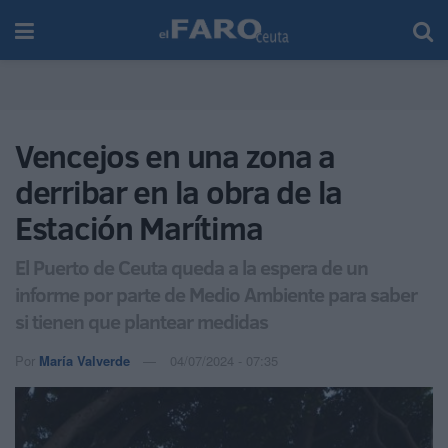
Vencejos en una zona a
derribar en la obra de la
Estación Marítima
El Puerto de Ceuta queda a la espera de un
informe por parte de Medio Ambiente para saber
si tienen que plantear medidas
Por
María Valverde
04/07/2024 - 07:35