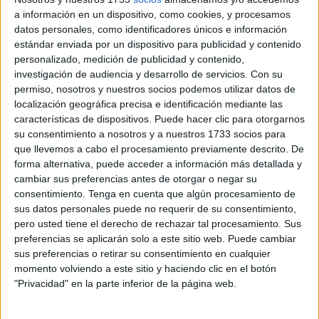
presidente de la entidad de estudios ornitológicos.
a información en un dispositivo, como cookies, y procesamos
datos personales, como identificadores únicos e información
Este planteamiento ha surgido, sobre todo, por el derribo
estándar enviada por un dispositivo para publicidad y contenido
personalizado, medición de publicidad y contenido,
que comprenden las propias obras de esta infraestructura.
investigación de audiencia y desarrollo de servicios.
Con su
permiso, nosotros y nuestros socios podemos utilizar datos de
Ello ha dado pie a la preparación de un
informe por parte
localización geográfica precisa e identificación mediante las
de la Consejería de Medio Ambiente
para determinar si
características de dispositivos. Puede hacer clic para otorgarnos
es necesario llevar a cabo medidas de protección.
su consentimiento a nosotros y a nuestros 1733 socios para
que llevemos a cabo el procesamiento previamente descrito. De
Cristina Molina, responsable de Medio ambiente de la
forma alternativa, puede acceder a información más detallada y
Autoridad Portuaria expone que ya existían indicios de que
cambiar sus preferencias antes de otorgar o negar su
consentimiento.
Tenga en cuenta que algún procesamiento de
existía un nido en algún rincón de la estación. Sin
sus datos personales puede no requerir de su consentimiento,
embargo, fue
SEO Bird Life quien corroboró que han
pero usted tiene el derecho de rechazar tal procesamiento. Sus
encontrado su hogar allí
.
preferencias se aplicarán solo a este sitio web. Puede cambiar
sus preferencias o retirar su consentimiento en cualquier
No se conoce qué opciones se plantearán ni siquiera hay
momento volviendo a este sitio y haciendo clic en el botón
un amago de qué alternativa se podría implantar. Todo
"Privacidad" en la parte inferior de la página web.
dependerá de este documento y de sus conclusiones. Si