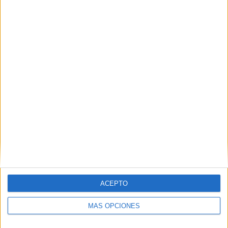
Camuflaje fallido: detenido con más de 5 kilos
de hachís
POR
ISABEL JIMÉNEZ
26/03/2026
0
1
2
…
32
ACEPTO
MÁS OPCIONES