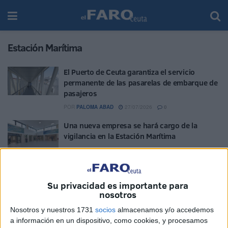
Estación Marítima
El Puerto de Ceuta garantiza el servicio
permanente de las pasarelas de embarque de
pasajeros
POR
PALOMA ABAD
27/07/2026
0
Una nueva empresa se hará cargo de la
vigilancia en la Estación Marítima
POR
PALOMA ABAD
21/07/2026
1
En la Piel | La travesía del Estrecho desde
dentro
Su privacidad es importante para
nosotros
POR
MARIBEL TENA
28/06/2026
1
Nosotros y nuestros 1731
socios
almacenamos y/o accedemos
Condenado por pasar hachís: los bloques con
a información en un dispositivo, como cookies, y procesamos
la marca de un ovni