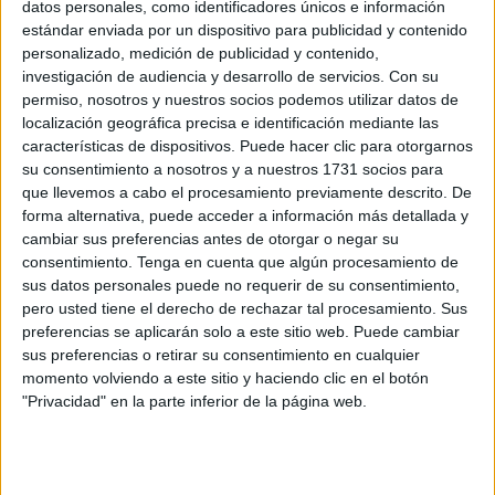
datos personales, como identificadores únicos e información
POR
DIEGO NARANJO
11/06/2026
0
estándar enviada por un dispositivo para publicidad y contenido
personalizado, medición de publicidad y contenido,
Prisión por llevar hachís adosado a la espalda
investigación de audiencia y desarrollo de servicios.
Con su
e intentar embarcar rumbo Algeciras
permiso, nosotros y nuestros socios podemos utilizar datos de
POR
DIEGO NARANJO
09/06/2026
0
localización geográfica precisa e identificación mediante las
características de dispositivos. Puede hacer clic para otorgarnos
Peregrinos llegan a Ceuta tras un viaje
su consentimiento a nosotros y a nuestros 1731 socios para
enriquecedor a la Meca por el Hayy
que llevemos a cabo el procesamiento previamente descrito. De
POR
EVA CEREZO
01/06/2026
0
forma alternativa, puede acceder a información más detallada y
cambiar sus preferencias antes de otorgar o negar su
Un módulo acristalado para seguridad de los
consentimiento.
Tenga en cuenta que algún procesamiento de
pasajeros a pie de estación marítima
sus datos personales puede no requerir de su consentimiento,
POR
DIEGO NARANJO
10/05/2026
2
pero usted tiene el derecho de rechazar tal procesamiento. Sus
preferencias se aplicarán solo a este sitio web. Puede cambiar
Adiós al aparcamiento: la acera norte de Juan
sus preferencias o retirar su consentimiento en cualquier
de Borbón ganará protagonismo peatonal
momento volviendo a este sitio y haciendo clic en el botón
POR
DIEGO NARANJO
29/03/2026
3
"Privacidad" en la parte inferior de la página web.
Una bienvenida peculiar: Caballati recibe a las
peñas cadistas en el Puerto
POR
EVA CEREZO
28/03/2026
2