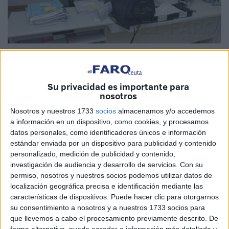
Su privacidad es importante para
El ICACE, en sintonía con Ministerio y Abogacía, emite
nosotros
además circulares para subsanar fallos
Nosotros y nuestros 1733
socios
almacenamos y/o accedemos
a información en un dispositivo, como cookies, y procesamos
La rápida y eficaz actuación del Ilustre Colegio de
datos personales, como identificadores únicos e información
Abogados de Ceuta (ICACE) ha aminorado las quejas
estándar enviada por un dispositivo para publicidad y contenido
personalizado, medición de publicidad y contenido,
ocasionadas en las primera semanas de funcionamiento
investigación de audiencia y desarrollo de servicios.
Con su
de ‘Lexnet’, el sistema ideado por el Ministerio de Justicia,
permiso, nosotros y nuestros socios podemos utilizar datos de
para agilizar trámites mediante la utilización de la vía
localización geográfica precisa e identificación mediante las
telemática en detrimento del papel, un hecho que ha sido
características de dispositivos. Puede hacer clic para otorgarnos
su consentimiento a nosotros y a nuestros 1733 socios para
posible toda vez que se puesto a disposición de los
que llevemos a cabo el procesamiento previamente descrito. De
letrados, en sintonía con la Abogacía Española y el propio