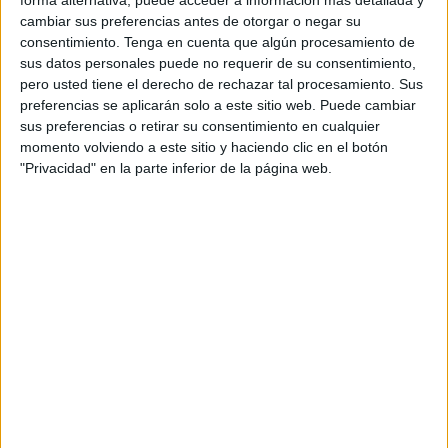
forma alternativa, puede acceder a información más detallada y
Ministerio de Justicia, de una plataforma para advertir los
cambiar sus preferencias antes de otorgar o negar su
pasos a seguir en caso de error informático. Así, Ministerio
consentimiento.
Tenga en cuenta que algún procesamiento de
y los colegios de abogados, han enviado diversas
sus datos personales puede no requerir de su consentimiento,
pero usted tiene el derecho de rechazar tal procesamiento. Sus
circulares internas tanto a los letrados como a todos
preferencias se aplicarán solo a este sitio web. Puede cambiar
aquellos operadores jurídicos a los que está destinado el
sus preferencias o retirar su consentimiento en cualquier
sistema ‘Lexnet’, un mensaje que ha conseguido, en
momento volviendo a este sitio y haciendo clic en el botón
buena medida y, al menos, de momento, el “colapso”
"Privacidad" en la parte inferior de la página web.
denunciado la semana pasada en esta redacción por el
Grupo de Abogados Jóvenes (GAJ), que señalaba en
concreto “problemas para sincronizar el sistema”. “Cuando
la presentación de escritos y documentos dentro de plazo
por los medios electrónicos no sea posible por interrupción
no planificada del servicio de comunicaciones
electrónicas”, han emitido Justicia y los colegios de
abogados, “tanto el Ministerio como el Consejo General de
la Abogacía Española van a emitir los correspondientes
certificados que serán válidos para acreditar ante la