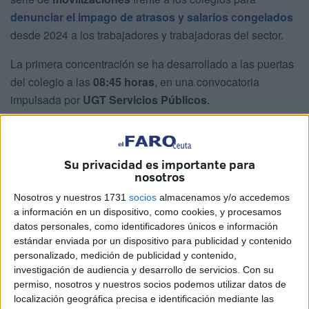
denunciar el impago de atrasos y salarios congelados
desde 2024 a los trabajadores y trabajadoras del sector.
La primera concentración se ha desarrollado a las puertas
del colegio a las
08:45 horas
, en una convocatoria
impulsada por
UGT Servicios Públicos
.
Esta protesta a las puertas del colegio concertado Severo
Ochoa marca
el inicio de una serie de concentraciones
Su privacidad es importante para
que se repetirán diariamente en los distintos centros
nosotros
concertados de Ceuta.
Nosotros y nuestros 1731
socios
almacenamos y/o accedemos
a información en un dispositivo, como cookies, y procesamos
datos personales, como identificadores únicos e información
estándar enviada por un dispositivo para publicidad y contenido
personalizado, medición de publicidad y contenido,
investigación de audiencia y desarrollo de servicios.
Con su
permiso, nosotros y nuestros socios podemos utilizar datos de
localización geográfica precisa e identificación mediante las