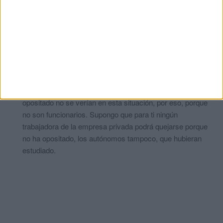
cualquier trabajador. Parece por tu comentario que son
funcionarios elegidos a dedo para gozar de esa condición.
Como te digo, trabajadores de una empresa privada.
Quizás deberías mirar hacia esos funcionarios que han
consolidado su plaza por haber estado X años trabajando
como interinos, muchos de ellos, sin haber aprobado nunca
un examen. Esos sí tienen un puesto de funcionario sin
haber pasado oposición. Como bien dices, si hubieran
opositado no se verían en esta situación, por eso, porque
no son funcionarios. Supongo que para ti ningún
trabajadora de la empresa privada podrá quejarse porque
no ha opositado, los autónomos tampoco, que hubieran
estudiado.