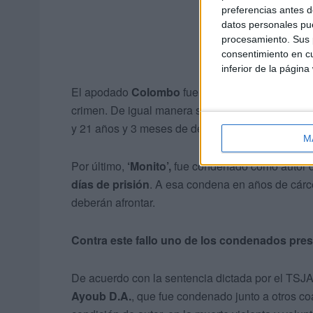
preferencias antes d
datos personales pue
procesamiento. Sus p
consentimiento en cu
inferior de la página
El apodado
Colombo
fue condenado a
11 años,
crimen. De igual manera se contempla en su cond
y 21 años y 3 meses de destierro.
M
Por último,
‘Monito’,
fue condenado como autor d
días de prisión
. A esa condena en años de cárc
deberán afrontar.
Contra este fallo uno de los condenados pre
De acuerdo con la sentencia dictada por el TSJ
Ayoub D.A.
, que fue condenado junto a otros co