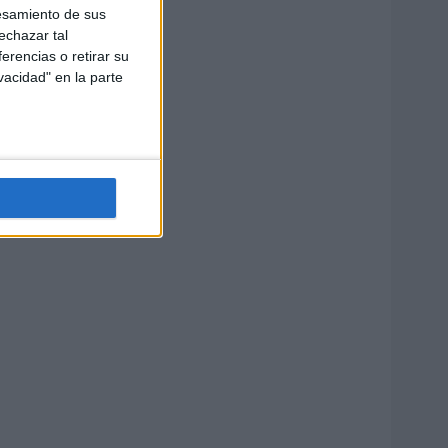
esamiento de sus
echazar tal
erencias o retirar su
vacidad" en la parte