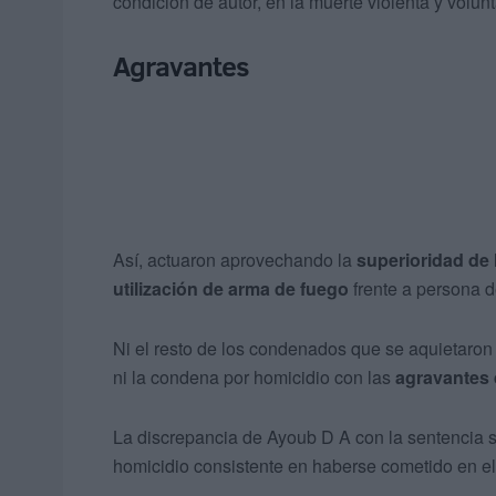
condición de autor, en la muerte violenta y volun
Agravantes
Así, actuaron aprovechando la
superioridad de 
utilización de arma de fuego
frente a persona 
Ni el resto de los condenados que se aquietaron 
ni la condena por homicidio con las
agravantes 
La discrepancia de Ayoub D A con la sentencia se
homicidio consistente en haberse cometido en el