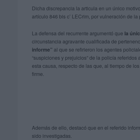
Dicha discrepancia la articula en un único motiv
artículo 846 bis c’ LECrim, por vulneración de la
La defensa del recurrente argumentó que
la úni
circunstancia agravante cualificada de pertenen
informe”
al que se refirieron los agentes policia
“suspiciones y prejuicios” de la policía referidos 
esta causa, respecto de las que, al tiempo de lo
firme.
Además de ello, destacó que en el referido info
sido investigadas.