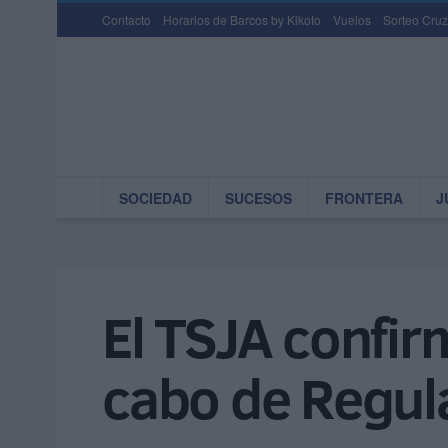
Contacto
Horarios de Barcos by Kikoto
Vuelos
Sorteo Cruz
SOCIEDAD
SUCESOS
FRONTERA
J
El TSJA confir
cabo de Regul