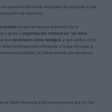
o de apelación formulado al amparo del apartado e) del
 presunción de inocencia.
ca prueba
en que se basa la aplicación de la
cia a grupo u
organización criminal es “un mero
les que
declararon como testigos
, y que califica como
a otras investigaciones diferentes a la que dio lugar a
s hechos enjuiciados, no había recaído aún sentencia
rme se hace referencia a terceras personas que no han