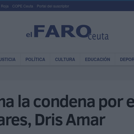
 Roja
COPE Ceuta
Portal del suscriptor
USTICIA
POLÍTICA
CULTURA
EDUCACIÓN
DEPO
ma la condena por e
ares, Dris Amar