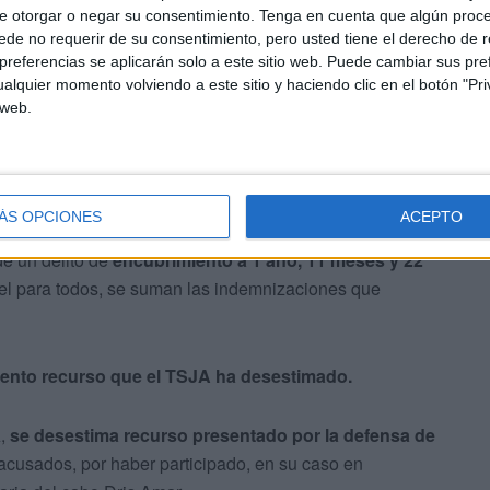
e otorgar o negar su consentimiento.
Tenga en cuenta que algún proc
de no requerir de su consentimiento, pero usted tiene el derecho de r
referencias se aplicarán solo a este sitio web. Puede cambiar sus pref
alquier momento volviendo a este sitio y haciendo clic en el botón "Pri
 web.
 3 meses y 2 días de cárcel por ser cómplice
de ese
ena 30 años de alejamiento de la familia del cabo Dris
ÁS OPCIONES
ACEPTO
e un delito de
encubrimiento a 1 año, 11 meses y 22
el para todos, se suman las indemnizaciones que
sento recurso que el TSJA ha desestimado.
A,
se desestima recurso presentado por la defensa de
acusados, por haber participado, en su caso en