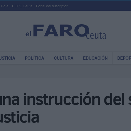
 Roja
COPE Ceuta
Portal del suscriptor
USTICIA
POLÍTICA
CULTURA
EDUCACIÓN
DEPO
una instrucción del 
sticia