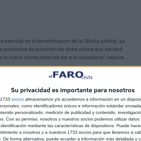
a esencial en la transformación de la Oficina judicial, ya
s protocolos de actuación de dicha oficina que afectará
que la nueva norma pretende dar a la ciudadanía”, expone.
Su privacidad es importante para nosotros
s 1733
socios
almacenamos y/o accedemos a información en un disposit
sonales, como identificadores únicos e información estándar enviada 
ntenido personalizado, medición de publicidad y contenido, investigaci
os.
Con su permiso, nosotros y nuestros socios podemos utilizar datos 
identificación mediante las características de dispositivos. Puede hacer
ntimiento a nosotros y a nuestros 1733 socios para que llevemos a ca
. De forma alternativa, puede acceder a información más detallada y 