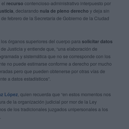
 el
recurso
contencioso-administrativo interpuesto por
usticia
, declarando
nula de pleno derecho
y deja sin
 de febrero de la Secretaría de Gobierno de la Ciudad
e los órganos superiores del cuerpo para
solicitar datos
 de Justicia y entiende que, “una elaboración de
rogramada y sistemática que no se corresponde con los
tente no puede estimarse conforme a derecho por mucho
radas pero que pueden obtenerse por otras vías de
te a datos estadísticos”.
az López
, quien recuerda que “en estos momentos nos
ra de la organización judicial por mor de la Ley
os de los tradicionales juzgados unipersonales a los
.