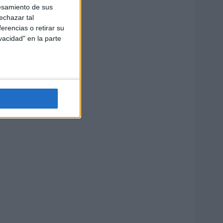
esamiento de sus
echazar tal
erencias o retirar su
vacidad" en la parte