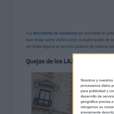
“La
Secretaría de Gobierno
se convierte en piez
que recae sobre dicho cargo la elaboración de lo
sin duda alguna al servicio público de justicia 
Quejas de los LAJ
Nosotros y nuestro
procesamos datos per
para publicidad y co
desarrollo de servici
geográfica precisa e 
otorgarnos su conse
previamente descrito