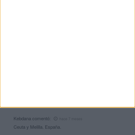
La Cámara de Comercio de Ceuta crea la
Oficina de Atención al Empresario frente
a la crisis
HACE 1 DÍA
¿Cuánto cuesta ahora comprar una
bombona de butano en Ceuta?
HACE 2 DÍAS
Comments
4
Kebdana
comentó:
hace 7 meses
¡Viva nuestro libertador!
¡Sebta u Mliliya, diana!
Kebdana
comentó:
hace 7 meses
Ceuta y Melilla. España.