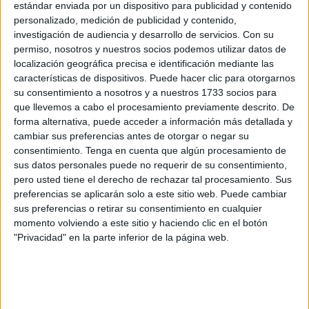
estándar enviada por un dispositivo para publicidad y contenido
“Estamos a cargo de Venezuela”
personalizado, medición de publicidad y contenido,
investigación de audiencia y desarrollo de servicios.
Con su
Preguntado sobre quién dirige actualmente el país tras la
permiso, nosotros y nuestros socios podemos utilizar datos de
localización geográfica precisa e identificación mediante las
detención de Maduro
y la designación de
Delcy
características de dispositivos. Puede hacer clic para otorgarnos
Rodríguez
como presidenta interina, Trump fue
su consentimiento a nosotros y a nuestros 1733 socios para
contundente: “Estamos a cargo de Venezuela.”
que llevemos a cabo el procesamiento previamente descrito. De
forma alternativa, puede acceder a información más detallada y
El presidente estadounidense explicó que Washington
cambiar sus preferencias antes de otorgar o negar su
necesita “
acceso total al petróleo y a otros recursos
” del
consentimiento.
Tenga en cuenta que algún procesamiento de
sus datos personales puede no requerir de su consentimiento,
país para llevar a cabo un proceso de recuperación
pero usted tiene el derecho de rechazar tal procesamiento. Sus
económica.
preferencias se aplicarán solo a este sitio web. Puede cambiar
sus preferencias o retirar su consentimiento en cualquier
En su intervención, advirtió a la dirigente venezolana de
momento volviendo a este sitio y haciendo clic en el botón
que cualquier oposición a los planes de la Casa Blanca
"Privacidad" en la parte inferior de la página web.
tendría consecuencias graves: “Si se posiciona en contra
de nosotros, afrontará una situación probablemente peor
que la de Maduro.”