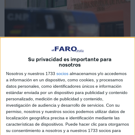
Imagen de archivo
Su privacidad es importante para
nosotros
Nosotros y nuestros 1733
socios
almacenamos y/o accedemos
En libertad
. Así ha quedado el agente de la
Policía
a información en un dispositivo, como cookies, y procesamos
Nacional detenido en Ceuta por Asuntos Internos
datos personales, como identificadores únicos e información
como parte de una pieza separada abierta tras la primera
estándar enviada por un dispositivo para publicidad y contenido
personalizado, medición de publicidad y contenido,
operación en la que se descubrió
un narcotúnel
en las
investigación de audiencia y desarrollo de servicios.
Con su
naves del Tarajal.
permiso, nosotros y nuestros socios podemos utilizar datos de
localización geográfica precisa e identificación mediante las
Tras tenerlo durante prácticamente
48 horas privado de
características de dispositivos. Puede hacer clic para otorgarnos
libertad
y sin comunicación posible, se resolvió su puesta
su consentimiento a nosotros y a nuestros 1733 socios para