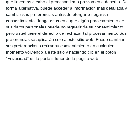
en libertad.
que llevemos a cabo el procesamiento previamente descrito. De
forma alternativa, puede acceder a información más detallada y
Pocos datos trascendieron sobre los movimientos de
cambiar sus preferencias antes de otorgar o negar su
consentimiento.
Tenga en cuenta que algún procesamiento de
Asuntos Internos en Ceuta, pero si ha quedado algo claro
sus datos personales puede no requerir de su consentimiento,
es que, desde que se supo de esa detención, había
pero usted tiene el derecho de rechazar tal procesamiento. Sus
causado sorpresa en el seno de la propia Policía Nacional,
preferencias se aplicarán solo a este sitio web. Puede cambiar
que
confiaba en que todo se aclarase
.
sus preferencias o retirar su consentimiento en cualquier
momento volviendo a este sitio y haciendo clic en el botón
El agente ha permanecido sin posible comunicación,
"Privacidad" en la parte inferior de la página web.
acordándose su puesta en libertad.
Los hechos
El policía declaró en
calidad de investigado por
videoconferencia
ante la Audiencia Nacional y, en
concreto, ante la titular del Juzgado Central de Instrucción
número 3.
Tanto Fiscalía como el abogado de la Defensa estuvieron