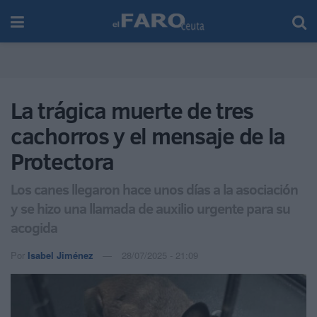
La trágica muerte de tres
cachorros y el mensaje de la
Protectora
Los canes llegaron hace unos días a la asociación
y se hizo una llamada de auxilio urgente para su
acogida
Por
Isabel Jiménez
28/07/2025 - 21:09