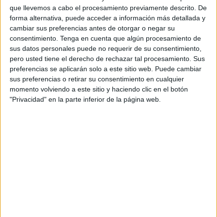
Hace unos días, la entidad hacía un
llamamiento de
que llevemos a cabo el procesamiento previamente descrito. De
auxilio para la acogida urgente de 10 cachorros
, de los
forma alternativa, puede acceder a información más detallada y
cambiar sus preferencias antes de otorgar o negar su
cuales estaban enfermos y el futuro no ha sido benévolo
consentimiento.
Tenga en cuenta que algún procesamiento de
para ellos ya que han sufrido un paro debido a su
sus datos personales puede no requerir de su consentimiento,
debilidad, la falta de recursos y el abandono.
pero usted tiene el derecho de rechazar tal procesamiento. Sus
preferencias se aplicarán solo a este sitio web. Puede cambiar
“Estos tres pequeños vivieron sus últimos días con sus
sus preferencias o retirar su consentimiento en cualquier
hermanos,
entre juegos, con calor y con amor
, hasta
momento volviendo a este sitio y haciendo clic en el botón
"Privacidad" en la parte inferior de la página web.
que se ingresaron. No murieron solos en la calle y
conocieron el amor. Y eso, aunque duela, es lo único que
podemos ofrecerles cuando el mundo les falla”, comentan
desde la entidad.
Fallo del sistema
Una situación que ha compartido la protectora a través de
sus redes sociales, señalando al
sistema como la
principal culpa de este suceso
.