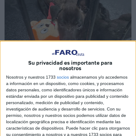
Su privacidad es importante para
nosotros
Imagen cedida
Nosotros y nuestros 1733
socios
almacenamos y/o accedemos
a información en un dispositivo, como cookies, y procesamos
datos personales, como identificadores únicos e información
estándar enviada por un dispositivo para publicidad y contenido
La peor de las noticias para una
camada de cachorros
personalizado, medición de publicidad y contenido,
investigación de audiencia y desarrollo de servicios.
Con su
que se encontraban en la
Protectora de Animales y
permiso, nosotros y nuestros socios podemos utilizar datos de
Plantas
de Ceuta se ha cumplido, y es que
tres de ellos,
localización geográfica precisa e identificación mediante las
lamentablemente, han fallecido
.
características de dispositivos. Puede hacer clic para otorgarnos
su consentimiento a nosotros y a nuestros 1733 socios para