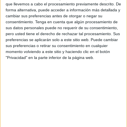
“Pero nadie lo entendió. Nadie le dio tiempo. Y al sentirse
que llevemos a cabo el procesamiento previamente descrito. De
forma alternativa, puede acceder a información más detallada y
acorralado, actuó con una agresión defensiva, como último
cambiar sus preferencias antes de otorgar o negar su
recurso, convencido de que su vida corría peligro.
Desde
consentimiento.
Tenga en cuenta que algún procesamiento de
entonces, carga con una etiqueta injusta: perro
sus datos personales puede no requerir de su consentimiento,
agresivo
”.
pero usted tiene el derecho de rechazar tal procesamiento. Sus
preferencias se aplicarán solo a este sitio web. Puede cambiar
Sin embargo, la asociación destaca que
“los que lo
sus preferencias o retirar su consentimiento en cualquier
momento volviendo a este sitio y haciendo clic en el botón
conocemos sabemos la verdad”.
"Privacidad" en la parte inferior de la página web.
Parte de su historia
Haciendo alusión a su historia, la Protectora indica que
“Niebla es un perro de presa” y que por esta razón
“necesita estructura, calma y una persona que no lo
excite ni lo sobreestimule”.
Para obtener buenos resultados con él, lo que hace falta
es algo de paciencia. “Con espacio, respeto y vínculo…