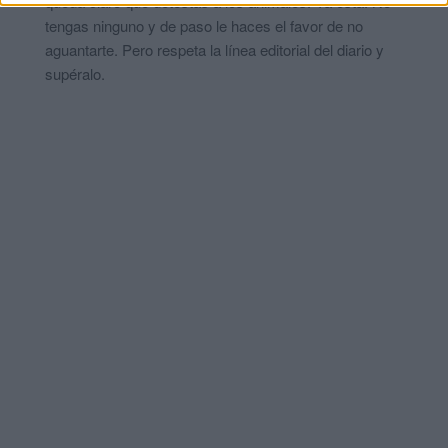
queda claro que detestas a los animales. Ya está. No
tengas ninguno y de paso le haces el favor de no
aguantarte. Pero respeta la línea editorial del diario y
supéralo.