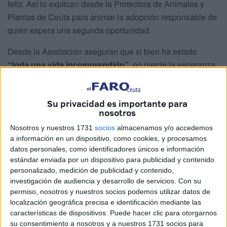
feliz. Así lo explican desde la Protectora de Animales y
Plantas de Ceuta para animar la adopción responsable de
quien espera una segunda oportunidad.
Desde la Asociación aseguran que si bien ha estado
“toda una vida incomprendido”
, no pierde la esperanza
de encontrar el hogar adecuado tras una vida entera en la
Protectora.
Su privacidad es importante para
nosotros
Su situación ha sido complicada
, tomando en
consideración que “ha tenido acogidas que no
Nosotros y nuestros 1731
socios
almacenamos y/o accedemos
funcionaron”. Pero desde la asociación quieren dejar claro
a información en un dispositivo, como cookies, y procesamos
datos personales, como identificadores únicos e información
que “no porque él fallara, sino porque nadie supo escuchar
estándar enviada por un dispositivo para publicidad y contenido
lo que realmente estaba diciendo”.
personalizado, medición de publicidad y contenido,
investigación de audiencia y desarrollo de servicios.
Con su
Sobre Niebla explican que
“es un perro inseguro y con
permiso, nosotros y nuestros socios podemos utilizar datos de
miedo”
, señalando además que “no le gustaba que lo
localización geográfica precisa e identificación mediante las
tocaran y lo dijo como pudo: con su lenguaje”.
características de dispositivos. Puede hacer clic para otorgarnos
su consentimiento a nosotros y a nuestros 1731 socios para