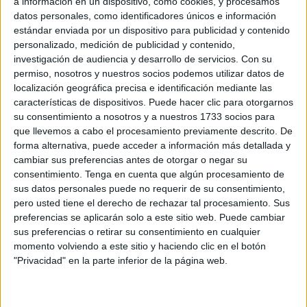
a información en un dispositivo, como cookies, y procesamos
Ya se han instalado toldos en la zona para dotar de
datos personales, como identificadores únicos e información
sombra parte de la explanada y aliviar así las altas
estándar enviada por un dispositivo para publicidad y contenido
temperaturas que se prevén para esta época lo que servirá
personalizado, medición de publicidad y contenido,
investigación de audiencia y desarrollo de servicios.
Con su
también para acondicionar el lugar con miras a la OPE.
permiso, nosotros y nuestros socios podemos utilizar datos de
localización geográfica precisa e identificación mediante las
Ha sido
Amgevicesa
la encargada de instalar esos toldos
características de dispositivos. Puede hacer clic para otorgarnos
que se han ubicado en las parcelas 2 y 3, que están
su consentimiento a nosotros y a nuestros 1733 socios para
destinadas para
residentes
y turistas que tengan que
que llevemos a cabo el procesamiento previamente descrito. De
parar el lugar antes de poder cruzar al país vecino.
forma alternativa, puede acceder a información más detallada y
cambiar sus preferencias antes de otorgar o negar su
Se han usado dos toldos de 600 metros cuadrados cada
consentimiento.
Tenga en cuenta que algún procesamiento de
sus datos personales puede no requerir de su consentimiento,
uno, adecuando así dos zonas de sombra para peatones,
pero usted tiene el derecho de rechazar tal procesamiento. Sus
no vehículos, con la finalidad de que la gente pueda
preferencias se aplicarán solo a este sitio web. Puede cambiar
apearse de los coches y estar en un sitio resguardado de
sus preferencias o retirar su consentimiento en cualquier
la luz solar. Cabe recordar que la espera media en la zona
momento volviendo a este sitio y haciendo clic en el botón
"Privacidad" en la parte inferior de la página web.
de embolsamiento puede prolongarse durante varias
horas.