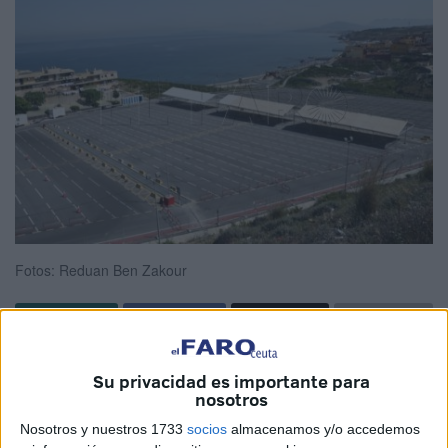
Fotos: Reduan Ben Zakour
La Ciudad ya está empezando a acondicionar el
Su privacidad es importante para
embolsamiento
de
Loma Colmenar
para la inminente
nosotros
Operación Paso del Estrecho (
OPE
) a su paso por Ceuta.
Nosotros y nuestros 1733
socios
almacenamos y/o accedemos