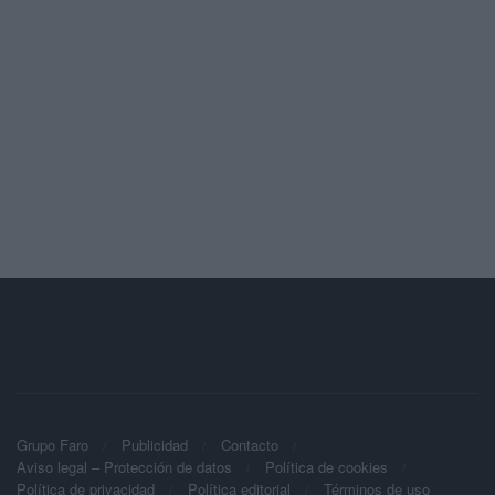
Grupo Faro
Publicidad
Contacto
Aviso legal – Protección de datos
Política de cookies
Política de privacidad
Política editorial
Términos de uso