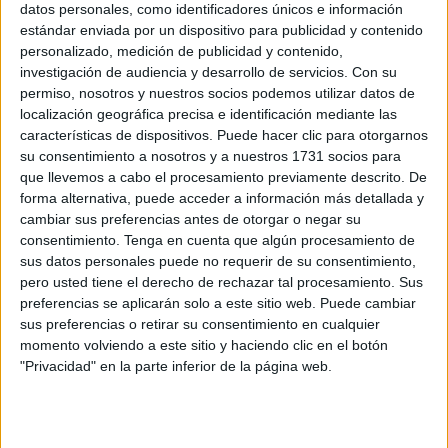
Marruecos
datos personales, como identificadores únicos e información
estándar enviada por un dispositivo para publicidad y contenido
POR
BEATRIZ MARTÍNEZ
22/06/2026
4
personalizado, medición de publicidad y contenido,
OPE: El Muelle de España se activará como
investigación de audiencia y desarrollo de servicios.
Con su
embolsamiento en caso de colapso
permiso, nosotros y nuestros socios podemos utilizar datos de
localización geográfica precisa e identificación mediante las
POR
EVA CEREZO
09/06/2026
4
características de dispositivos. Puede hacer clic para otorgarnos
La Musal-la por el Eid al-Adha, un “orgullo”
su consentimiento a nosotros y a nuestros 1731 socios para
para Ceuta tras 20 años de celebración
que llevemos a cabo el procesamiento previamente descrito. De
forma alternativa, puede acceder a información más detallada y
POR
PALOMA ABAD
27/05/2026
7
cambiar sus preferencias antes de otorgar o negar su
Puesta a punto del embolsamiento para la
consentimiento.
Tenga en cuenta que algún procesamiento de
Musal-la del Eid al-Adha
sus datos personales puede no requerir de su consentimiento,
pero usted tiene el derecho de rechazar tal procesamiento. Sus
POR
EVA CEREZO
25/05/2026
0
preferencias se aplicarán solo a este sitio web. Puede cambiar
La frontera del Tarajal recupera la normalidad
sus preferencias o retirar su consentimiento en cualquier
tras largas esperas
momento volviendo a este sitio y haciendo clic en el botón
"Privacidad" en la parte inferior de la página web.
POR
EVA CEREZO
24/05/2026
5
Un coche se precipita por un terraplén y
termina casi en el embolsamiento