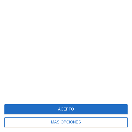
POR
ISABEL JIMÉNEZ
18/05/2026
1
Comienzan los preparativos para la Musal-la
con motivo de la Fiesta del Sacrificio
POR
PALOMA ABAD
04/05/2026
0
1
2
…
22
ACEPTO
MÁS OPCIONES