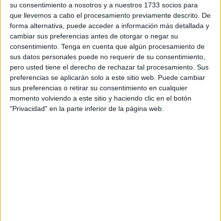
La convocatoria se llevó a cabo de cara al próximo 31 de
su consentimiento a nosotros y a nuestros 1733 socios para
que llevemos a cabo el procesamiento previamente descrito. De
octubre, atrayendo a una audiencia diversa y
forma alternativa, puede acceder a información más detallada y
multitudinaria. Bajo el lema ‘El terror para todos los
cambiar sus preferencias antes de otorgar o negar su
públicos’, jóvenes y adultos se reunieron para pasar una
consentimiento.
Tenga en cuenta que algún procesamiento de
tarde centrada en el miedo, la estrategia y la diversión
sus datos personales puede no requerir de su consentimiento,
pero usted tiene el derecho de rechazar tal procesamiento. Sus
alrededor de las mesas.
preferencias se aplicarán solo a este sitio web. Puede cambiar
sus preferencias o retirar su consentimiento en cualquier
Esta décima jornada tuvo lugar en las instalaciones del
momento volviendo a este sitio y haciendo clic en el botón
Club de Petanca Ciudad de Ceuta
.
"Privacidad" en la parte inferior de la página web.
Los participantes, dispuestos a sumergirse en historias
escalofriantes, tuvieron la oportunidad de poner a prueba
su lógica y sus nervios de acero.
La asociación ofreció una cuidadosa selección temática de
juegos de mesa de terror
diseñados para adaptarse a
todos los niveles de complejidad y de susto.
Para los aficionados a los desafíos más intensos y