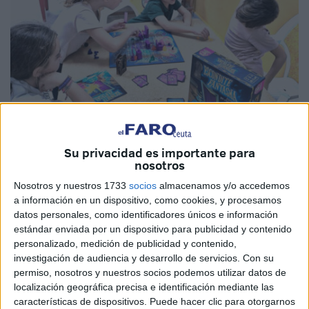
Su privacidad es importante para
nosotros
Imágenes cedidas
Nosotros y nuestros 1733
socios
almacenamos y/o accedemos
a información en un dispositivo, como cookies, y procesamos
datos personales, como identificadores únicos e información
estándar enviada por un dispositivo para publicidad y contenido
La Asociación de Juegos de Mesa El Solitario
ha
personalizado, medición de publicidad y contenido,
celebrado con gran éxito su
10ª Jornada de
Juegos de
investigación de audiencia y desarrollo de servicios.
Con su
Mesa de Terror
, consolidando este evento como una
permiso, nosotros y nuestros socios podemos utilizar datos de
esencial
actividad pre-Halloween
en
Ceuta
.
localización geográfica precisa e identificación mediante las
características de dispositivos. Puede hacer clic para otorgarnos