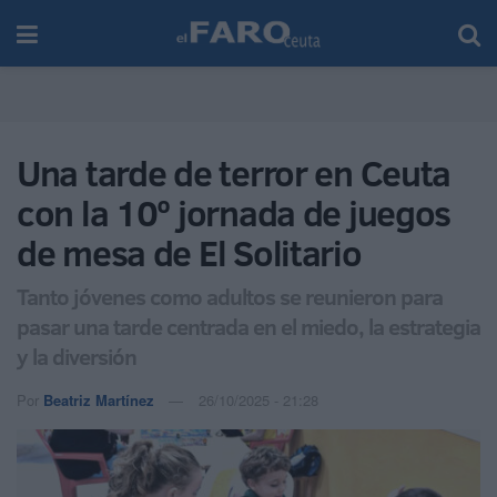
Una tarde de terror en Ceuta
con la 10º jornada de juegos
de mesa de El Solitario
Tanto jóvenes como adultos se reunieron para
pasar una tarde centrada en el miedo, la estrategia
y la diversión
Por
Beatriz Martínez
26/10/2025 - 21:28