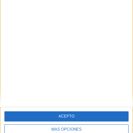
Situación actual de la petanca en Ceuta:
Antonio León al frente de la Junta Gestora
POR
FERNANDO MORCILLO
14/11/2025
0
Una tarde de terror en Ceuta con la 10º
jornada de juegos de mesa de El Solitario
POR
BEATRIZ MARTÍNEZ
26/10/2025
1
1
2
…
52
ACEPTO
MÁS OPCIONES