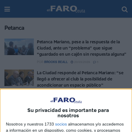
Petanca
Petanca Mariano, pese a la respuesta de la
Ciudad, ante un “problema” que sigue
“guardado en un cajón sin respuesta alguna”
POR
BROOKS BEALL
20/05/2026
1
La Ciudad responde al Petanca Mariano: “se
llegó a ofrecer al club la posibilidad de
acondicionar un espacio público”
POR
BEATRIZ MARTÍNEZ
19/05/2026
0
El PSOE denuncia la precariedad y el
Su privacidad es importante para
abandono del Club Petanca 'Equipo Mariano’
nosotros
POR
ISABEL JIMÉNEZ
18/05/2026
5
Nosotros y nuestros 1733
socios
almacenamos y/o accedemos
El Club Petanca Equipo Mariano denuncia la
a información en un dispositivo, como cookies, y procesamos