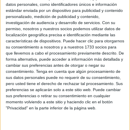
situación de “abandono y desigualdad” que
datos personales, como identificadores únicos e información
viene sufriendo
estándar enviada por un dispositivo para publicidad y contenido
POR
BROOKS BEALL
15/05/2026
0
personalizado, medición de publicidad y contenido,
investigación de audiencia y desarrollo de servicios.
Con su
La petanca de Ceuta, presente en un Nacional
permiso, nosotros y nuestros socios podemos utilizar datos de
marcado por la lluvia
localización geográfica precisa e identificación mediante las
POR
BROOKS BEALL
11/05/2026
1
características de dispositivos. Puede hacer clic para otorgarnos
su consentimiento a nosotros y a nuestros 1733 socios para
El C.P. Equipo Mariano responde a Cecchi y
que llevemos a cabo el procesamiento previamente descrito. De
denuncia una “discriminación grave y
forma alternativa, puede acceder a información más detallada y
sostenida en el tiempo”
cambiar sus preferencias antes de otorgar o negar su
POR
BROOKS BEALL
12/04/2026
1
consentimiento.
Tenga en cuenta que algún procesamiento de
sus datos personales puede no requerir de su consentimiento,
Ceuta no tendrá una pista de petanca
pero usted tiene el derecho de rechazar tal procesamiento. Sus
federativa
preferencias se aplicarán solo a este sitio web. Puede cambiar
POR
MARÍA VALVERDE
08/04/2026
0
sus preferencias o retirar su consentimiento en cualquier
momento volviendo a este sitio y haciendo clic en el botón
Los niños del CEIP Ramón y Cajal se inician
"Privacidad" en la parte inferior de la página web.
en la petanca
POR
FERNANDO MORCILLO
09/12/2025
0