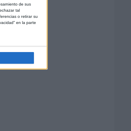
esamiento de sus
echazar tal
erencias o retirar su
vacidad" en la parte