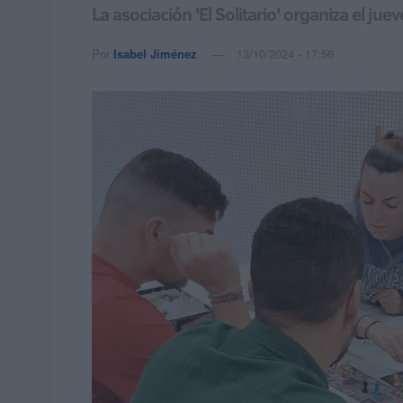
La asociación 'El Solitario' organiza el j
Por
Isabel Jiménez
13/10/2024 - 17:56