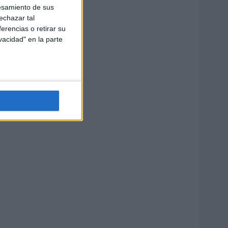
esamiento de sus
echazar tal
erencias o retirar su
vacidad" en la parte