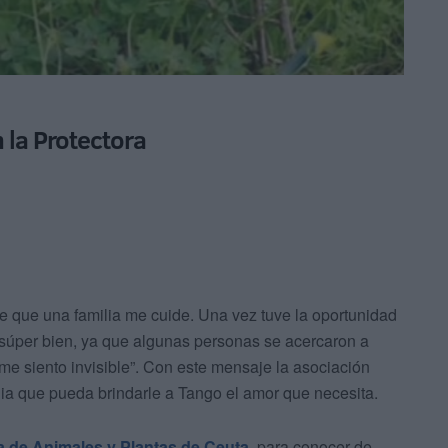
n la Protectora
 que una familia me cuide. Una vez tuve la oportunidad
é súper bien, ya que algunas personas se acercaron a
e siento invisible”. Con este mensaje la asociación
lia que pueda brindarle a Tango el amor que necesita.
ra de Animales y Plantas de Ceuta
para conocer de