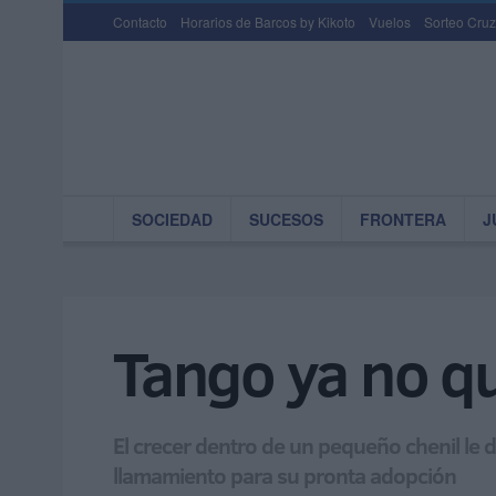
Contacto
Horarios de Barcos by Kikoto
Vuelos
Sorteo Cruz
SOCIEDAD
SUCESOS
FRONTERA
J
Tango ya no qu
El crecer dentro de un pequeño chenil le 
llamamiento para su pronta adopción