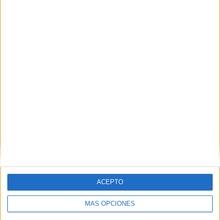
POR
CARMEN ECHARRI
04/10/2025
1
Un sorteo que cambia vidas: la emoción de
las familias de las 9 viviendas de Padre Feijoo
POR
DIEGO NARANJO
01/10/2025
0
1
2
…
12
ACEPTO
MÁS OPCIONES