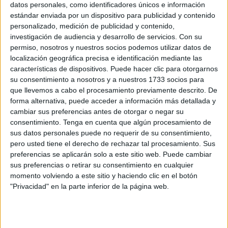
datos personales, como identificadores únicos e información
POR
ISABEL JIMÉNEZ
16/05/2026
0
estándar enviada por un dispositivo para publicidad y contenido
La Amargura emociona en un nuevo
personalizado, medición de publicidad y contenido,
Miércoles Santo lleno de fe y sentimiento
investigación de audiencia y desarrollo de servicios.
Con su
permiso, nosotros y nuestros socios podemos utilizar datos de
POR
MARIBEL TENA
01/04/2026
0
localización geográfica precisa e identificación mediante las
Preocupación por el estado de las Murallas
características de dispositivos. Puede hacer clic para otorgarnos
Meriníes tras las borrascas al detectarse
su consentimiento a nosotros y a nuestros 1733 socios para
fugas y grietas
que llevemos a cabo el procesamiento previamente descrito. De
forma alternativa, puede acceder a información más detallada y
POR
ISABEL JIMÉNEZ
18/02/2026
2
cambiar sus preferencias antes de otorgar o negar su
Más que un coro, una familia: así son los
consentimiento.
Tenga en cuenta que algún procesamiento de
'Jóvenes Flamencos'
sus datos personales puede no requerir de su consentimiento,
pero usted tiene el derecho de rechazar tal procesamiento. Sus
POR
MARIBEL TENA
01/12/2025
0
preferencias se aplicarán solo a este sitio web. Puede cambiar
Cuando el “okupa” sale victorioso, la historia
sus preferencias o retirar su consentimiento en cualquier
de Pedro Andrés Aranda
momento volviendo a este sitio y haciendo clic en el botón
"Privacidad" en la parte inferior de la página web.
POR
EVA CEREZO
17/11/2025
6
A prisión tras encerrarse en casa y amenazar
a su familia con un cortabananas