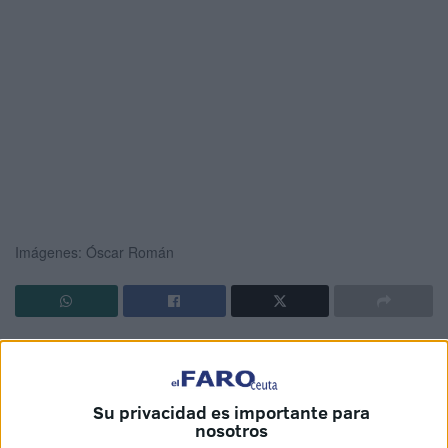
Imágenes: Óscar Román
Por las calles de Villajovita se escucha el eco de sus
voces cantando villancicos. Son los
Jóvenes Flamencos
,
una
agrupación con gran arraigo en la Navidad de
Su privacidad es importante para
Ceuta
que cada tarde
ensaya en un local de esta
nosotros