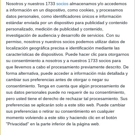
barriada su puesta en escena
para el concurso de este
Nosotros y nuestros 1733
socios
almacenamos y/o accedemos
año.
a información en un dispositivo, como cookies, y procesamos
datos personales, como identificadores únicos e información
Hasta allí se ha desplazado
FaroTV,
que ha vivido desde
estándar enviada por un dispositivo para publicidad y contenido
dentro uno de los ensayos de este
coro de adultos
que
personalizado, medición de publicidad y contenido,
investigación de audiencia y desarrollo de servicios.
Con su
cada año se presentan al concurso dispuestos a alegrar al
permiso, nosotros y nuestros socios podemos utilizar datos de
público con
sus villancicos, sus ritmos y sus melodías.
localización geográfica precisa e identificación mediante las
características de dispositivos. Puede hacer clic para otorgarnos
Al frente de esta agrupación se encuentra
Juan Heredia
,
su consentimiento a nosotros y a nuestros 1733 socios para
que cada año trabaja para ofrecer un repertorio diferente y
que llevemos a cabo el procesamiento previamente descrito. De
sorprender a los ceutíes y también, por qué no, al jurado.
forma alternativa, puede acceder a información más detallada y
cambiar sus preferencias antes de otorgar o negar su
consentimiento.
Tenga en cuenta que algún procesamiento de
sus datos personales puede no requerir de su consentimiento,
pero usted tiene el derecho de rechazar tal procesamiento. Sus
preferencias se aplicarán solo a este sitio web. Puede cambiar
sus preferencias o retirar su consentimiento en cualquier
momento volviendo a este sitio y haciendo clic en el botón
"Privacidad" en la parte inferior de la página web.