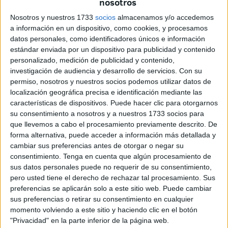
nosotros
hermandad hasta el centro, con paso firme y arropados por
sus fieles y devotos.
Nosotros y nuestros 1733
socios
almacenamos y/o accedemos
a información en un dispositivo, como cookies, y procesamos
Así, han realizado su
Estación de Penitencia ante la
datos personales, como identificadores únicos e información
Iglesia de África
, siendo el fervor de toda una ciudad que
estándar enviada por un dispositivo para publicidad y contenido
personalizado, medición de publicidad y contenido,
espera su llegada año tras año.
investigación de audiencia y desarrollo de servicios.
Con su
permiso, nosotros y nuestros socios podemos utilizar datos de
Su paso por las calles de Ceuta ha dejado
estampas
localización geográfica precisa e identificación mediante las
únicas
. Sus penitentes han cumplido sus promesas, las
características de dispositivos. Puede hacer clic para otorgarnos
mantillas han otorgado la elegancia y todo su cortejo ha
su consentimiento a nosotros y a nuestros 1733 socios para
hecho lucir a esta hermandad como se merece cada
que llevemos a cabo el procesamiento previamente descrito. De
forma alternativa, puede acceder a información más detallada y
Miércoles Santo.
cambiar sus preferencias antes de otorgar o negar su
consentimiento.
Tenga en cuenta que algún procesamiento de
También su barrio,
Villajovita
, ha vivido su día grande. Sus
sus datos personales puede no requerir de su consentimiento,
balcones se han llenado de personas que no querían
pero usted tiene el derecho de rechazar tal procesamiento. Sus
perderse detalle de la salida y los
aplausos de emoción
preferencias se aplicarán solo a este sitio web. Puede cambiar
han resonado con fuerzas en las inmediaciones de esta
sus preferencias o retirar su consentimiento en cualquier
momento volviendo a este sitio y haciendo clic en el botón
barriada.
"Privacidad" en la parte inferior de la página web.