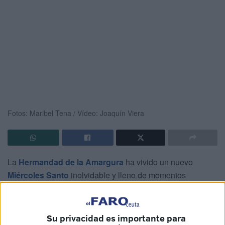
Fotos: Maribel Tena / Vídeo: Joaquín Viera
La
Hermandad de la Amargura
ha vivido un nuevo
Miércoles Santo
inolvidable y lleno de momentos
emocionantes. Sus sagrados titulares,
Nuestro Padre
Jesús Caído y Nuestra Señora de la Amargura
han
recorrido las calles de Ceuta, desde su casa de
Su privacidad es importante para