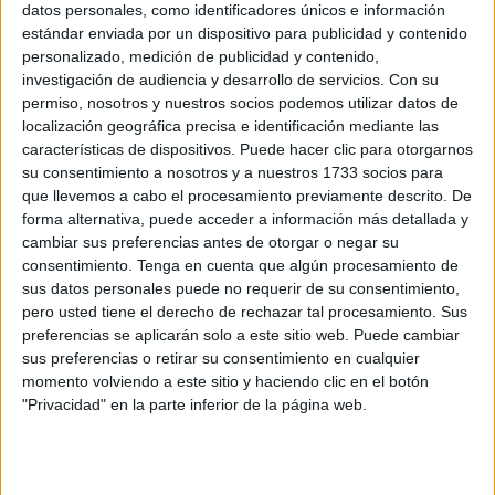
'Torneo un Juguete, una Sonrisa'
datos personales, como identificadores únicos e información
estándar enviada por un dispositivo para publicidad y contenido
POR
JOSÉ L. ECHARRI
26/12/2025
1
personalizado, medición de publicidad y contenido,
El CD Polillas presenta el 'XII Torneo un
investigación de audiencia y desarrollo de servicios.
Con su
Juguete, una Sonrisa'
permiso, nosotros y nuestros socios podemos utilizar datos de
localización geográfica precisa e identificación mediante las
POR
JUAN ZALDÍVAR
12/12/2025
0
características de dispositivos. Puede hacer clic para otorgarnos
Los Prebenjamines pasan al césped este
su consentimiento a nosotros y a nuestros 1733 socios para
sábado con la presencia de 18 equipos
que llevemos a cabo el procesamiento previamente descrito. De
forma alternativa, puede acceder a información más detallada y
POR
FERNANDO MORCILLO
06/11/2025
0
cambiar sus preferencias antes de otorgar o negar su
Este viernes comienza la Liga Juvenil de
consentimiento.
Tenga en cuenta que algún procesamiento de
Fútbol
sus datos personales puede no requerir de su consentimiento,
pero usted tiene el derecho de rechazar tal procesamiento. Sus
POR
JUAN ZALDÍVAR
23/10/2025
0
preferencias se aplicarán solo a este sitio web. Puede cambiar
Mañana comienza la XXX Edición del
sus preferencias o retirar su consentimiento en cualquier
‘Memorial Paquirri’
momento volviendo a este sitio y haciendo clic en el botón
"Privacidad" en la parte inferior de la página web.
POR
JUAN ZALDÍVAR
06/09/2025
0
El torneo XV Virgen del Carmen de fútbol sala
comienza en el ‘Campoamor’