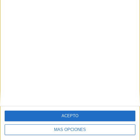
POR
FERNANDO MORCILLO
08/07/2025
0
El Polillas celebra su fiesta de fin de
temporada en La Marina
POR
FERNANDO MORCILLO
24/06/2025
0
1
2
…
20
ACEPTO
MÁS OPCIONES