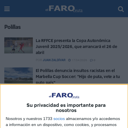
Polillas
La RFFCE presenta la Copa Autonómica
Juvenil 2025/2026, que arrancará el 26 de
abril
POR
JUAN ZALDÍVAR
17/04/2026
0
El Polillas denuncia insultos racistas en el
Marbella Cup Soccer: "Hijo de puta, vete a tu
puto país"
POR
BROOKS BEALL
03/04/2026
16
El Polillas cierra de nuevo su torneo más
Su privacidad es importante para
especial
nosotros
POR
FERNANDO MORCILLO
28/12/2025
0
Nosotros y nuestros 1733
socios
almacenamos y/o accedemos
El Polillas muestra su cara más solidaria en el
a información en un dispositivo, como cookies, y procesamos