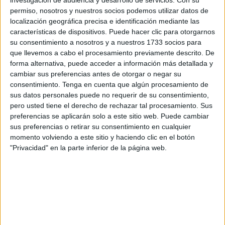
La
fase de clasificación comenzará con el duelo alevín
investigación de audiencia y desarrollo de servicios.
Con su
permiso, nosotros y nuestros socios podemos utilizar datos de
entre Portuarios y CD Puerto
a las 10:00 de la mañana
localización geográfica precisa e identificación mediante las
del domingo hasta que el
Puerto y Puerto Futsal
de
características de dispositivos. Puede hacer clic para otorgarnos
prebenjamín jueguen el 11 de septiembre a las 22:00. Una
su consentimiento a nosotros y a nuestros 1733 socios para
vez finalice esa fase, tendrán lugar las eliminatorias en los
que llevemos a cabo el procesamiento previamente descrito. De
forma alternativa, puede acceder a información más detallada y
dos días siguientes.
cambiar sus preferencias antes de otorgar o negar su
consentimiento.
Tenga en cuenta que algún procesamiento de
Cientos de jugadores de las categorías prebenjamín,
sus datos personales puede no requerir de su consentimiento,
benjamín, alevín, cadete e infantil
disputarán sus
pero usted tiene el derecho de rechazar tal procesamiento. Sus
partidos bajo un buen ambiente, muy familiar como suelen
preferencias se aplicarán solo a este sitio web. Puede cambiar
ser todas las ediciones de este torneo veraniego que da la
sus preferencias o retirar su consentimiento en cualquier
momento volviendo a este sitio y haciendo clic en el botón
antesala al inicio de la temporada 2025-26. Ya estamos en
"Privacidad" en la parte inferior de la página web.
septiembre y
el torneo continúa con la misma pasión
que empezó treinta ediciones atrás
.
Equipos participantes
El CD Puerto, organizador del campeonato, es el que