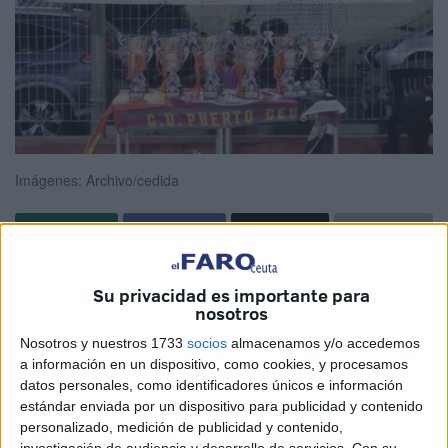
Imágenes: Archivo/cedida
El
torneo del CD Puerto, conocido de manera popular
Su privacidad es importante para
como
torneo ‘Paquirri’
, vuelve este domingo a las pistas
nosotros
de la Ciudad Autónoma. Este ya clásico torneo en
Nosotros y nuestros 1733
socios
almacenamos y/o accedemos
memoria de
Francisco Galán
tendrá lugar en las pistas
a información en un dispositivo, como cookies, y procesamos
del
polideportivo del puerto y será del 7 al 13 de
datos personales, como identificadores únicos e información
septiembre
.
estándar enviada por un dispositivo para publicidad y contenido
personalizado, medición de publicidad y contenido,