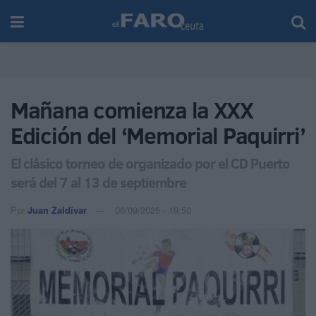
Mañana comienza la XXX
Edición del ‘Memorial Paquirri’
El clásico torneo de organizado por el CD Puerto
será del 7 al 13 de septiembre
Por
Juan Zaldívar
06/09/2025 - 19:50