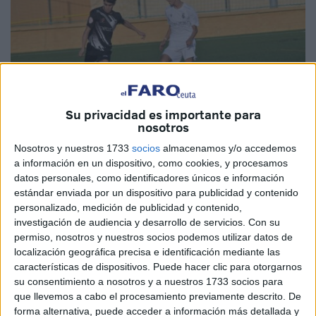
Su privacidad es importante para
nosotros
Nosotros y nuestros 1733
socios
almacenamos y/o accedemos
a información en un dispositivo, como cookies, y procesamos
Imagen : RFFCE
datos personales, como identificadores únicos e información
estándar enviada por un dispositivo para publicidad y contenido
personalizado, medición de publicidad y contenido,
investigación de audiencia y desarrollo de servicios.
Con su
La
temporada de fútbol
en Ceuta ya está más que
permiso, nosotros y nuestros socios podemos utilizar datos de
comenzada, pero faltaban algunas ligas por dar su
localización geográfica precisa e identificación mediante las
características de dispositivos. Puede hacer clic para otorgarnos
pistoletazo de salida.
Ahora es el turno de que la
su consentimiento a nosotros y a nuestros 1733 socios para
categoría juvenil
pise césped para dar todo en otra
que llevemos a cabo el procesamiento previamente descrito. De
temporada más
.
forma alternativa, puede acceder a información más detallada y