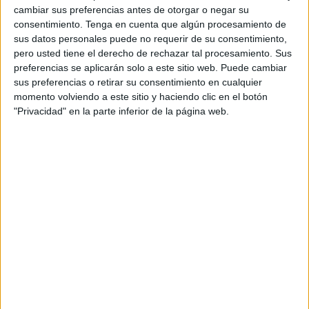
cambiar sus preferencias antes de otorgar o negar su
El
Campeonato de Liga Juvenil de Fútbol 25-26
abre el
consentimiento.
Tenga en cuenta que algún procesamiento de
telón este fin de semana con la presencia de 8 equipos:
sus datos personales puede no requerir de su consentimiento,
pero usted tiene el derecho de rechazar tal procesamiento. Sus
CD UCIDCE, AD Ceuta FC, Sporting Atlético, Ceuta
preferencias se aplicarán solo a este sitio web. Puede cambiar
Base Atlético, Polillas Ceuta, Foso Ceuta, CD Mirador y
sus preferencias o retirar su consentimiento en cualquier
Foso Atlético
. Desde el viernes a las 18:30 en el José
momento volviendo a este sitio y haciendo clic en el botón
Benoliel hasta 2026 se llevará a cabo una temporada 25-
"Privacidad" en la parte inferior de la página web.
26 con mucho fútbol por delante a lo largo e sus 14
jornadas estipuladas.
El sistema de competición de esta competición será Liga
regular a dos vueltas, con arreglo a las Normas
Reguladoras de las Competiciones de Fútbol de Ámbito
Autonómico de la RFFCE y las Normas Reguladoras de
Competición Juvenil RFEF. El primer clasificado será el
campeón de Liga.
Horarios