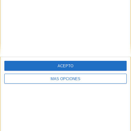
El torneo estuvo representado por diferentes autoridades,
como la Real Federación de Fútbol de Ceuta, el ICD, la
consejería de Deportes, Cáritas Diocesana y como no, el
CD Polillas, uno de los clubes que más se vuelca con la
solidaridad cuando llega la Navidad
para estar de parte
de los más necesitados.
ACEPTO
MÁS OPCIONES