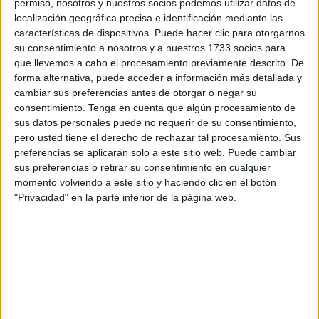
permiso, nosotros y nuestros socios podemos utilizar datos de
El Club Deportivo Polillas
ha cerrado su clásico torneo
localización geográfica precisa e identificación mediante las
‘Un juguete, una sonrisa’
con la disputa de la final
características de dispositivos. Puede hacer clic para otorgarnos
su consentimiento a nosotros y a nuestros 1733 socios para
femenina este domingo en el pabellón Guillermo Molina
que llevemos a cabo el procesamiento previamente descrito. De
en el que el Ramón y Cajal venció al Puerta Califal.
Lo
forma alternativa, puede acceder a información más detallada y
importante fue los juguetes recaudados, en torno a 400
cambiar sus preferencias antes de otorgar o negar su
productos que luego se repartirán entre los niños más
consentimiento.
Tenga en cuenta que algún procesamiento de
sus datos personales puede no requerir de su consentimiento,
necesitados.
pero usted tiene el derecho de rechazar tal procesamiento. Sus
preferencias se aplicarán solo a este sitio web. Puede cambiar
La entidad deportiva ha alcanzado su decimotercera
sus preferencias o retirar su consentimiento en cualquier
edición con la celebración de numerosos partidos a lo
momento volviendo a este sitio y haciendo clic en el botón
largo del fin de semana que se han ido celebrando
"Privacidad" en la parte inferior de la página web.
entre el pabellón Guillermo Molina y el ‘Santa Amelia’
.
El segundo pabellón fue abierto para que los equipos
pudieran disputar sus partidos debido a que el ‘Molina’
sufría goteras con la fuerte lluvia que ha caído durante el
fin de semana.
Este domingo por la mañana se jugaron las finales