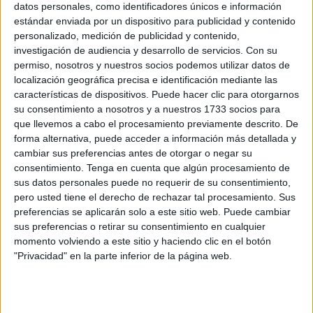
Muestra de Cine Multicultural
datos personales, como identificadores únicos e información
estándar enviada por un dispositivo para publicidad y contenido
POR
ISABEL JIMÉNEZ
06/11/2024
0
personalizado, medición de publicidad y contenido,
El arte flamenco llega al Revellín con
investigación de audiencia y desarrollo de servicios.
Con su
'¡Bailando, que es flamenco!'
permiso, nosotros y nuestros socios podemos utilizar datos de
localización geográfica precisa e identificación mediante las
POR
MERY PAVÓN
30/10/2024
0
características de dispositivos. Puede hacer clic para otorgarnos
Los "Caminos" del artista San Martín llegan a
su consentimiento a nosotros y a nuestros 1733 socios para
la ciudad de Tetuán
que llevemos a cabo el procesamiento previamente descrito. De
forma alternativa, puede acceder a información más detallada y
POR
MARÍA VALVERDE
30/10/2024
0
cambiar sus preferencias antes de otorgar o negar su
Sakona lleva a Tetuán sus ‘paisajes
consentimiento.
Tenga en cuenta que algún procesamiento de
inventados’ en fotografías
sus datos personales puede no requerir de su consentimiento,
pero usted tiene el derecho de rechazar tal procesamiento. Sus
POR
CARMEN ECHARRI
01/03/2024
0
preferencias se aplicarán solo a este sitio web. Puede cambiar
Sakona llevará 'Óxido. Paisajes inventados' a
sus preferencias o retirar su consentimiento en cualquier
Marruecos
momento volviendo a este sitio y haciendo clic en el botón
"Privacidad" en la parte inferior de la página web.
POR
JOSÉ ANTONIO LÓPEZ
16/01/2024
0
La Fundación Convivencia, 25 años mucho
más allá del premio