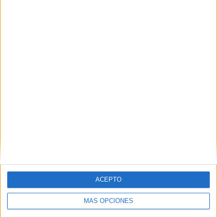
POR
GONZALO TESTA
18/12/2023
1
Cuatro películas para reflexionar en la
Muestra de Cine Multicultural
POR
BEATRIZ MARTÍNEZ
02/11/2023
0
1
2
3
ACEPTO
MÁS OPCIONES