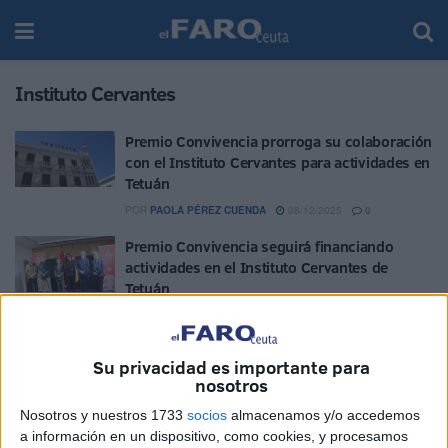
Instituto Cervantes
Premio Convivencia prorroga su colaboración
con el Instituto Cervantes para actividades en
Tetuán
POR
PAOLA PÉREZ CUENDA
08/12/2025
0
Premio Convivencia seguirá financiando
actividades en el Instituto Cervantes de
Tetuán
POR
ISABEL JIMÉNEZ
17/12/2024
0
“No he hecho otra cosa que no sea bailar y
Su privacidad es importante para
dedicarme a mi profesión”
nosotros
POR
MARIBEL TENA
06/11/2024
0
Nosotros y nuestros 1733
socios
almacenamos y/o accedemos
Fundación Convivencia organiza la 19ª
a información en un dispositivo, como cookies, y procesamos