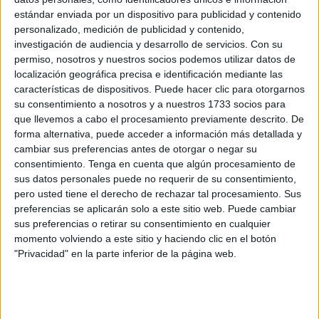
estándar enviada por un dispositivo para publicidad y contenido
Estrella Morente: “Valoro mucho que la gente
personalizado, medición de publicidad y contenido,
sea valiente y vaya al teatro”
investigación de audiencia y desarrollo de servicios.
Con su
POR
SANDRA MIRAS
26/09/2020
0
permiso, nosotros y nuestros socios podemos utilizar datos de
localización geográfica precisa e identificación mediante las
'La Tremendita': “El sector cultural está
características de dispositivos. Puede hacer clic para otorgarnos
demostrando que es el más seguro de todos”
su consentimiento a nosotros y a nuestros 1733 socios para
POR
SANDRA MIRAS
26/09/2020
0
que llevemos a cabo el procesamiento previamente descrito. De
forma alternativa, puede acceder a información más detallada y
A la venta las entradas de la 49º edición del
cambiar sus preferencias antes de otorgar o negar su
Festival Flamenco
consentimiento.
Tenga en cuenta que algún procesamiento de
POR
E.F.
12/08/2020
0
sus datos personales puede no requerir de su consentimiento,
pero usted tiene el derecho de rechazar tal procesamiento. Sus
El Festival Flamenco es la única actividad
preferencias se aplicarán solo a este sitio web. Puede cambiar
lúdica que no se ha suspendido todavía
sus preferencias o retirar su consentimiento en cualquier
POR
LUIS MANUEL AZNAR
11/05/2020
0
momento volviendo a este sitio y haciendo clic en el botón
"Privacidad" en la parte inferior de la página web.
Tarde de flamenco en honor a Beli León
POR
E.F.
18/10/2019
1
Una magia genuina entre las Murallas