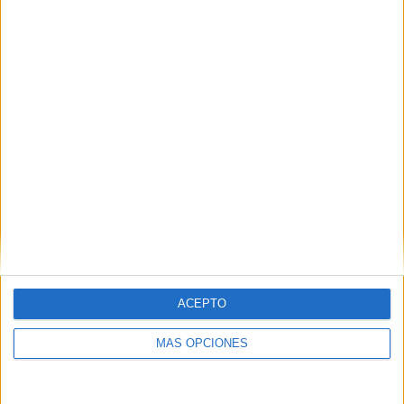
POR
JOSÉ LUIS ZAFRA
20/07/2019
0
1
…
5
6
7
ACEPTO
MÁS OPCIONES