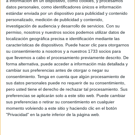
a información en un dispositivo, como cookies, y procesamos
datos personales, como identificadores únicos e información
POR
LUIS MANUEL AZNAR
02/08/2021
0
estándar enviada por un dispositivo para publicidad y contenido
La Línea ya no es problema para el cable
personalizado, medición de publicidad y contenido,
eléctrico
investigación de audiencia y desarrollo de servicios.
Con su
permiso, nosotros y nuestros socios podemos utilizar datos de
POR
LUIS MANUEL AZNAR
26/07/2021
1
localización geográfica precisa e identificación mediante las
El nuevo cambio en el Gobierno de Sánchez
características de dispositivos. Puede hacer clic para otorgarnos
provocará retrasos en la aprobación de
su consentimiento a nosotros y a nuestros 1733 socios para
medidas para Ceuta
que llevemos a cabo el procesamiento previamente descrito. De
forma alternativa, puede acceder a información más detallada y
POR
LUIS MANUEL AZNAR
12/07/2021
4
cambiar sus preferencias antes de otorgar o negar su
Caballas aporta sus propuestas para el Plan
consentimiento.
Tenga en cuenta que algún procesamiento de
Estratégico que prepara el Gobierno
sus datos personales puede no requerir de su consentimiento,
pero usted tiene el derecho de rechazar tal procesamiento. Sus
POR
LUIS MANUEL AZNAR
08/07/2021
6
preferencias se aplicarán solo a este sitio web. Puede cambiar
Mohamed Ali no descarta que haya que llevar
sus preferencias o retirar su consentimiento en cualquier
a Vox a los tribunales
momento volviendo a este sitio y haciendo clic en el botón
"Privacidad" en la parte inferior de la página web.
POR
LUIS MANUEL AZNAR
08/07/2021
11
Ceuta y Melilla piden al Estado que ratifique la
modificación de la Ley del Ipsi