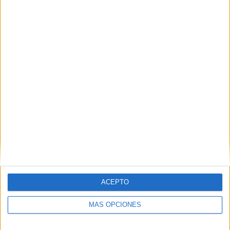
Ganesh 2019 en Ceuta: el nuevo baño de una
deidad hindú muy caballa
POR
JOSÉ LUIS ZAFRA
04/09/2019
0
1
2
…
19
ACEPTO
MÁS OPCIONES