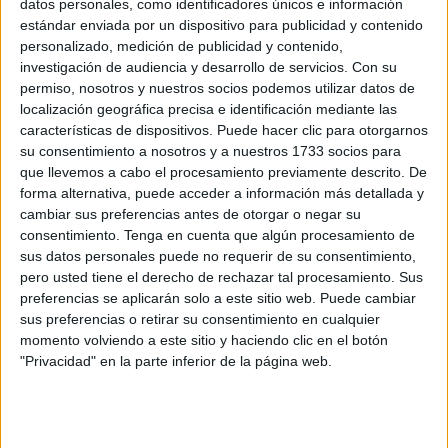
datos personales, como identificadores únicos e información
POR
JOSÉ LUIS ZAFRA
06/09/2019
0
estándar enviada por un dispositivo para publicidad y contenido
personalizado, medición de publicidad y contenido,
El paseo de Max Estrella por el Revellín
investigación de audiencia y desarrollo de servicios.
Con su
POR
JOSÉ LUIS ZAFRA
05/09/2019
0
permiso, nosotros y nuestros socios podemos utilizar datos de
localización geográfica precisa e identificación mediante las
Isidoro Máiquez: gran amigo de Goya y ceutí
características de dispositivos. Puede hacer clic para otorgarnos
por un mes
su consentimiento a nosotros y a nuestros 1733 socios para
POR
JOSÉ LUIS ZAFRA
05/09/2019
0
que llevemos a cabo el procesamiento previamente descrito. De
forma alternativa, puede acceder a información más detallada y
El Mercado Medieval se celebrará el 12 y 13
cambiar sus preferencias antes de otorgar o negar su
de octubre “si todo va bien”
consentimiento.
Tenga en cuenta que algún procesamiento de
POR
JOSÉ LUIS ZAFRA
05/09/2019
0
sus datos personales puede no requerir de su consentimiento,
pero usted tiene el derecho de rechazar tal procesamiento. Sus
Un total de 300 cheque-libro no se han
preferencias se aplicarán solo a este sitio web. Puede cambiar
presentado a las papelerías
sus preferencias o retirar su consentimiento en cualquier
POR
JOSÉ LUIS ZAFRA
05/09/2019
0
momento volviendo a este sitio y haciendo clic en el botón
"Privacidad" en la parte inferior de la página web.
“Creo que Ceuta se merece albergar un
concurso de belleza a nivel nacional”
POR
JOSÉ LUIS ZAFRA
05/09/2019
0