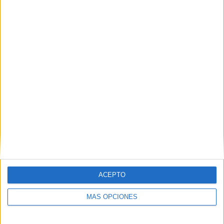
Ceuta se rinde al duende: arranca el 54º
Festival Flamenco
POR
MERY PAVÓN
10/07/2025
0
1
2
…
7
ACEPTO
MÁS OPCIONES