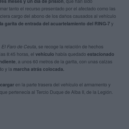
tres meses y un día de prisión
, que han sido
mar tanto el recurso presentado por el afectado como las
ciera cargo del abono de los daños causados al vehículo
la garita de entrada del acuartelamiento del RING-7
y
o
El Faro de Ceuta
, se recoge la relación de hechos
 las 8:45 horas, el
vehículo
había quedado
estacionado
ndiente
, a unos 60 metros de la garita, con unas calzas
do y la
marcha atrás colocada.
 cargar
en la parte trasera del vehículo el armamento y
ue pertenecía al Tercio Duque de Alba II, de la Legión.