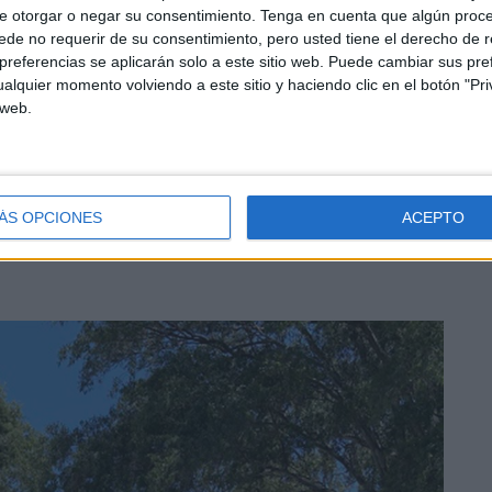
e otorgar o negar su consentimiento.
Tenga en cuenta que algún proc
de no requerir de su consentimiento, pero usted tiene el derecho de r
referencias se aplicarán solo a este sitio web. Puede cambiar sus pref
alquier momento volviendo a este sitio y haciendo clic en el botón "Pri
 web.
o que no pudo y terminó llevándose la peor parte en un
da, golpeándola y arrastrándola, ocasionándole daños
chocar contra la garita de entrada al Polvorín.
ÁS OPCIONES
ACEPTO
esiones de distinta gravedad por esa cadena de