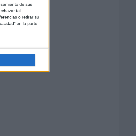
esamiento de sus
echazar tal
erencias o retirar su
vacidad" en la parte