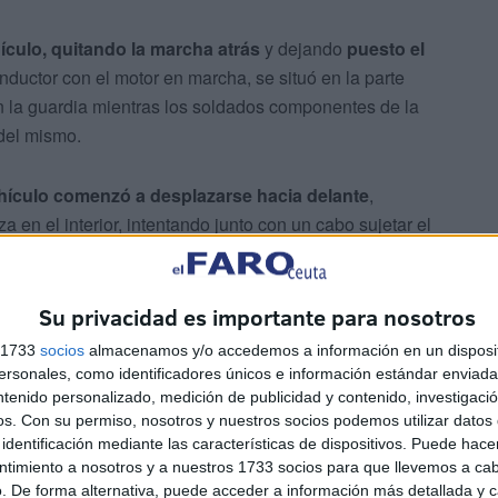
ículo, quitando la marcha atrás
y dejando
puesto el
ductor con el motor en marcha, se situó en la parte
en la guardia mientras los soldados componentes de la
del mismo.
hículo comenzó a desplazarse hacia delante
,
a en el interior, intentando junto con un cabo sujetar el
el accidente final
Su privacidad es importante para nosotros
s 1733
socios
almacenamos y/o accedemos a información en un disposit
sonales, como identificadores únicos e información estándar enviada 
rlo, comenzaron a avisar a gritos a los soldados que se
ntenido personalizado, medición de publicidad y contenido, investigaci
mientras el
vehículo se precipitaba cuesta abajo y en
os.
Con su permiso, nosotros y nuestros socios podemos utilizar datos 
 contra una garita.
identificación mediante las características de dispositivos. Puede hacer
ntimiento a nosotros y a nuestros 1733 socios para que llevemos a ca
. De forma alternativa, puede acceder a información más detallada y 