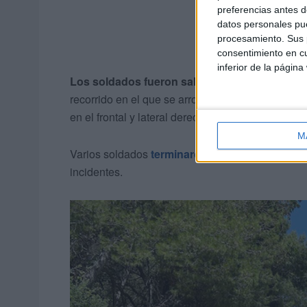
preferencias antes d
datos personales pue
procesamiento. Sus p
consentimiento en cu
inferior de la página
Los soldados fueron saltando
, todos menos un
recorrido en el que se arrolló una moto estaciona
en el frontal y lateral derecho de la misma, hasta 
M
Varios soldados
terminaron en el hospital
con l
incidentes.