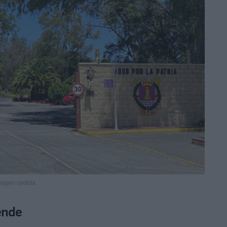
magen cedida
ende