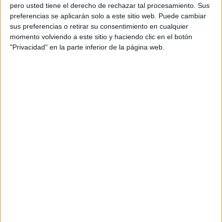
pero usted tiene el derecho de rechazar tal procesamiento. Sus
preferencias se aplicarán solo a este sitio web. Puede cambiar
sus preferencias o retirar su consentimiento en cualquier
momento volviendo a este sitio y haciendo clic en el botón
"Privacidad" en la parte inferior de la página web.
Según la documentación judicial aportada, la sentencia
dictada por el Juzgado de Primera Instancia número 6 de
Arenys de Mar, el 2 de junio de 2016, establecía la
obligación de
abonar una pensión de alimentos de 500
euros
mensuales para sus hijas.
Obligaciones nunca cumplidas