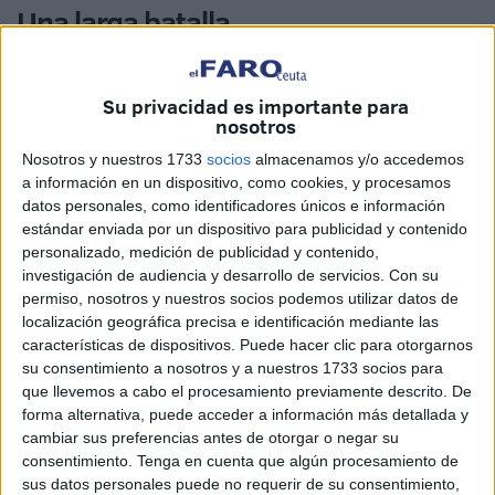
Una larga batalla
Naima Toujiri denunció en 2016 a quien hoy es su
exmarido. Fue entonces cuando decidió acudir a los
Su privacidad es importante para
nosotros
tribunales tras años de una situación que describe como
marcada por el
sufrimiento y la humillación
, además de
Nosotros y nuestros 1733
socios
almacenamos y/o accedemos
a información en un dispositivo, como cookies, y procesamos
los
presuntos malos tratos
“en su peor cara”.
datos personales, como identificadores únicos e información
estándar enviada por un dispositivo para publicidad y contenido
personalizado, medición de publicidad y contenido,
investigación de audiencia y desarrollo de servicios.
Con su
permiso, nosotros y nuestros socios podemos utilizar datos de
localización geográfica precisa e identificación mediante las
características de dispositivos. Puede hacer clic para otorgarnos
su consentimiento a nosotros y a nuestros 1733 socios para
que llevemos a cabo el procesamiento previamente descrito. De
forma alternativa, puede acceder a información más detallada y
cambiar sus preferencias antes de otorgar o negar su
consentimiento.
Tenga en cuenta que algún procesamiento de
sus datos personales puede no requerir de su consentimiento,