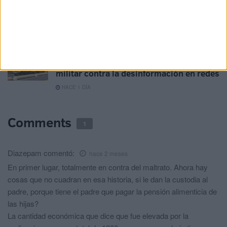
Jáudenes recibe a la Patrona con una
petalá y el estreno de 'Señora'
HACE 1 DÍA
El asesoramiento profesional: el escudo
militar contra la desinformación en redes
HACE 1 DÍA
Comments
1
Diazepam
comentó:
hace 2 meses
En primer lugar, totalmente en contra del maltrato. Ahora hay
cosas que no cuadran en esa historia, si le dan la custodia al
padre, porque tiene el padre que pagar la pensión alimenticia de
las hijas?
La cantidad económica que dice que fue elevada por la