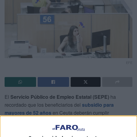
EFE
El
Servicio Público de Empleo Estatal (SEPE)
ha
recordado que los beneficiarios del
subsidio para
mayores de 52 años
en Ceuta deberán cumplir
estrictamente con uno de los requisitos fundamentales
para mantener esta
ayuda en 2026
.