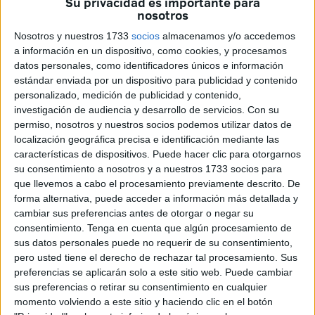
Su privacidad es importante para
Aquellos que no presenten la
declaración anual de
nosotros
rentas
se exponen a la
suspensión inmediata del
Nosotros y nuestros 1733
socios
almacenamos y/o accedemos
subsidio
, además de posibles consecuencias adicionales.
a información en un dispositivo, como cookies, y procesamos
datos personales, como identificadores únicos e información
Esta obligación afecta a todas las personas desempleadas
estándar enviada por un dispositivo para publicidad y contenido
de
52 años o más
que hayan agotado la prestación
personalizado, medición de publicidad y contenido,
investigación de audiencia y desarrollo de servicios.
Con su
contributiva por desempleo y continúen inscritas como
permiso, nosotros y nuestros socios podemos utilizar datos de
demandantes de empleo. La normativa del SEPE
localización geográfica precisa e identificación mediante las
establece que, para seguir percibiendo esta ayuda, es
características de dispositivos. Puede hacer clic para otorgarnos
imprescindible justificar cada año que se sigue
su consentimiento a nosotros y a nuestros 1733 socios para
que llevemos a cabo el procesamiento previamente descrito. De
cumpliendo el requisito de
carencia de rentas
.
forma alternativa, puede acceder a información más detallada y
cambiar sus preferencias antes de otorgar o negar su
Quién puede percibir el subsidio y
consentimiento.
Tenga en cuenta que algún procesamiento de
durante cuánto tiempo
sus datos personales puede no requerir de su consentimiento,
pero usted tiene el derecho de rechazar tal procesamiento. Sus
preferencias se aplicarán solo a este sitio web. Puede cambiar
El subsidio para mayores de 52 años está destinado a
sus preferencias o retirar su consentimiento en cualquier
personas que, tras agotar el paro, no han logrado
momento volviendo a este sitio y haciendo clic en el botón