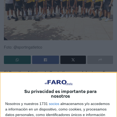
Foto: @sportingatletico
El
Sporting Atlético de Ceuta
tiene por delante un fin
de semana lleno de fútbol
con sus dos emocionantes
debuts. Sus conjuntos A y B empiezan sus temporadas en
Su privacidad es importante para
División de Honor juvenil y Liga Nacional juvenil
nosotros
respectivamente.
Nosotros y nuestros 1731
socios
almacenamos y/o accedemos
a información en un dispositivo, como cookies, y procesamos
El
Sporting B debutará este sábado a las 17:00 en el
datos personales, como identificadores únicos e información