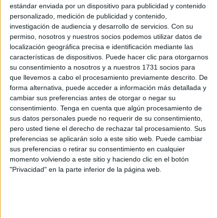
José Benoliel
ante el Real Betis.
El equipo A dará su
estándar enviada por un dispositivo para publicidad y contenido
pistoletazo de salida ante la UD Tomares
fuera de casa
personalizado, medición de publicidad y contenido,
el domingo a las 12:30.
investigación de audiencia y desarrollo de servicios.
Con su
permiso, nosotros y nuestros socios podemos utilizar datos de
localización geográfica precisa e identificación mediante las
Sporting B
características de dispositivos. Puede hacer clic para otorgarnos
su consentimiento a nosotros y a nuestros 1731 socios para
La plantilla del Sporting Atlético B
, lista para debutar el
que llevemos a cabo el procesamiento previamente descrito. De
sábado, será al cien por cien de futbolistas de Ceuta
,
forma alternativa, puede acceder a información más detallada y
cambiar sus preferencias antes de otorgar o negar su
así lo confirmó el club, pero también durante la temporada,
consentimiento.
Tenga en cuenta que algún procesamiento de
jugadores del primer equipo de División de Honor y que
sus datos personales puede no requerir de su consentimiento,
tengan ficha con el filial podrán jugar con el B para ayudar
pero usted tiene el derecho de rechazar tal procesamiento. Sus
a conseguir la permanencia en ciertos momentos de la
preferencias se aplicarán solo a este sitio web. Puede cambiar
sus preferencias o retirar su consentimiento en cualquier
temporada.
momento volviendo a este sitio y haciendo clic en el botón
"Privacidad" en la parte inferior de la página web.
La Liga Nacional Juvenil es una liga que este club conoce
a la perfección puesto que son ya varios años en esta
categoría nacional. Ya que
muchos clubes Etihad son
los que han militado en esta categoría nacional
. Por