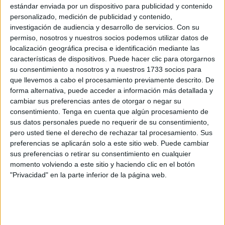
“La participación del nuestro Juvenil División de Honor en
estándar enviada por un dispositivo para publicidad y contenido
personalizado, medición de publicidad y contenido,
el Torneo amistoso organizado por el CD 26 Febrero de
investigación de audiencia y desarrollo de servicios.
Con su
Málaga ha sido una experiencia intensa y enriquecedora”,
permiso, nosotros y nuestros socios podemos utilizar datos de
destacan desde el Sporting Atlético. A pesar de los
localización geográfica precisa e identificación mediante las
esfuerzos del equipo, los chicos de Ceuta no pudieron
características de dispositivos. Puede hacer clic para otorgarnos
su consentimiento a nosotros y a nuestros 1733 socios para
continuar en la competición tras una desafortunada derrota
que llevemos a cabo el procesamiento previamente descrito. De
contra el Málaga CF. “En ese partido, un fallo de
forma alternativa, puede acceder a información más detallada y
comunicación de nuestra defensa permitió que el equipo
cambiar sus preferencias antes de otorgar o negar su
local se impusiera en el marcador tras un córner, lo que
consentimiento.
Tenga en cuenta que algún procesamiento de
sus datos personales puede no requerir de su consentimiento,
nos dejó con un sabor amargo”, destacan desde el equipo.
pero usted tiene el derecho de rechazar tal procesamiento. Sus
preferencias se aplicarán solo a este sitio web. Puede cambiar
Puntos positivos
sus preferencias o retirar su consentimiento en cualquier
momento volviendo a este sitio y haciendo clic en el botón
Sin embargo, según el propio club, miraron el lado positivo
"Privacidad" en la parte inferior de la página web.
y el aprendizaje y destacaron que “no todo fue negativo”.
“Tuvimos la oportunidad de enfrentarnos al Real Betis en
un encuentro muy disputado, donde mostramos un notable