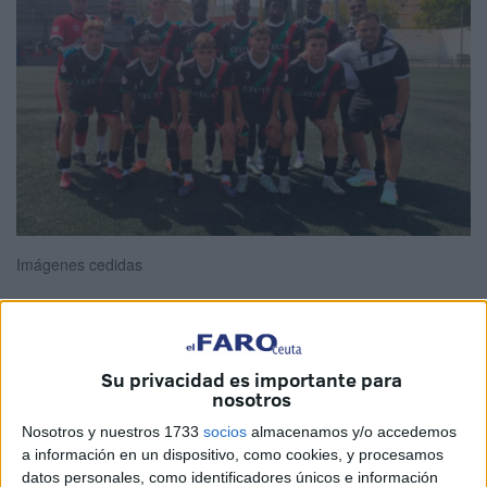
Imágenes cedidas
El
Sporting Atlético
de Ceuta
participó este fin de
Su privacidad es importante para
nosotros
semana en el torneo amistoso. El campeonato de
pretemporada fue organizado por el
CD 26 Febrero de
Nosotros y nuestros 1733
socios
almacenamos y/o accedemos
Málaga
.
a información en un dispositivo, como cookies, y procesamos
datos personales, como identificadores únicos e información