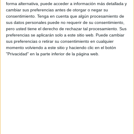
forma alternativa, puede acceder a información más detallada y
El futbolista perteneciente al Sporting
ya está
cambiar sus preferencias antes de otorgar o negar su
concentrado con la selección de Marruecos
sub-17
en
consentimiento.
Tenga en cuenta que algún procesamiento de
sus datos personales puede no requerir de su consentimiento,
Rabat
para afrontar los entrenos con la selección marroquí
pero usted tiene el derecho de rechazar tal procesamiento. Sus
en esta categoría.
preferencias se aplicarán solo a este sitio web. Puede cambiar
sus preferencias o retirar su consentimiento en cualquier
Y es que la llamada de Tuhami con la selección sub-17 de
momento volviendo a este sitio y haciendo clic en el botón
Marruecos tiene una explicación: el seleccionador de
"Privacidad" en la parte inferior de la página web.
Marruecos sub-19 estuvo en Ceuta
viendo a jóvenes
futbolistas en una jornada de captación
que se realizó
para jóvenes futbolistas caballas, fue ahí cuando el
entrenador marroquí puso sus ojos en algunos futbolistas
naturales de Ceuta.
Llamará a más futbolistas
Según ha podido saber este medio, este seleccionador
seguramente
llame a más futbolistas pero primero ha