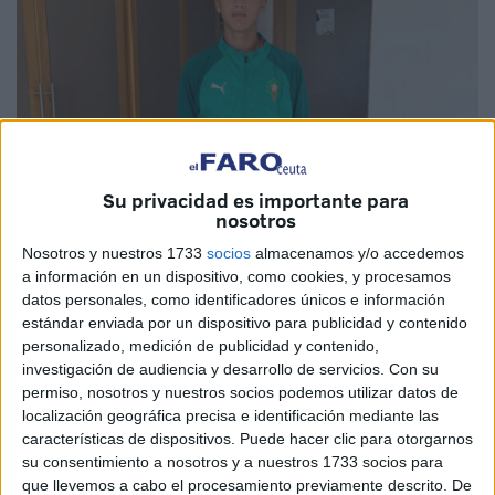
Su privacidad es importante para
nosotros
Nosotros y nuestros 1733
socios
almacenamos y/o accedemos
Imagen cedida
a información en un dispositivo, como cookies, y procesamos
datos personales, como identificadores únicos e información
estándar enviada por un dispositivo para publicidad y contenido
personalizado, medición de publicidad y contenido,
Tuhami, jugador del Sporting Atlético de Ceuta,
ha sido
investigación de audiencia y desarrollo de servicios.
Con su
convocado con la
selección de Marruecos
sub-17
. El
permiso, nosotros y nuestros socios podemos utilizar datos de
localización geográfica precisa e identificación mediante las
fútbol de Ceuta sigue exportando grandes talentos y son
características de dispositivos. Puede hacer clic para otorgarnos
llamados con las categorías inferiores de diferentes
su consentimiento a nosotros y a nuestros 1733 socios para
selecciones tanto de España como de Marruecos.
que llevemos a cabo el procesamiento previamente descrito. De