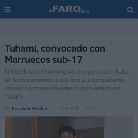
Tuhami, convocado con
Marruecos sub-17
El futbolista del Sporting Atlético ya está en Rabat
en la concentración junto con sus compañeros,
siendo la primera experiencia para este joven
caballa
Por
Fernando Morcillo
04/09/2025 - 12:10