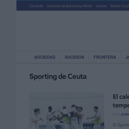
Contacto
Horarios de Barcos by Kikoto
Vuelos
Sorteo Cruz
SOCIEDAD
SUCESOS
FRONTERA
J
Sporting de Ceuta
El cal
temp
POR
JUAN
El Sporti