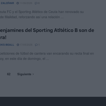
11/06/2026
 ZALDÍVAR
0
uta FC y el Sporting Atlético de Ceuta han renovado su
e filialidad, reforzando así una relación ...
benjamines del Sporting Atltético B son de
ra!
17/05/2026
OKS BEALL
1
eticiones de fútbol de cantera van encarando su recta final en
oy, en este día de domingo, el ...
…
62
Siguiente