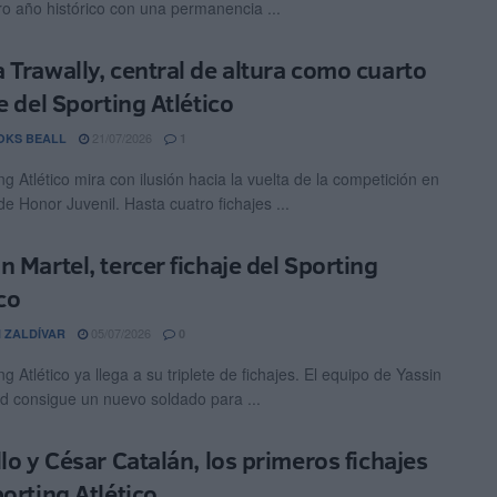
tro año histórico con una permanencia ...
 Trawally, central de altura como cuarto
e del Sporting Atlético
21/07/2026
OKS BEALL
1
ng Atlético mira con ilusión hacia la vuelta de la competición en
de Honor Juvenil. Hasta cuatro fichajes ...
n Martel, tercer fichaje del Sporting
co
05/07/2026
 ZALDÍVAR
0
ng Atlético ya llega a su triplete de fichajes. El equipo de Yassin
consigue un nuevo soldado para ...
llo y César Catalán, los primeros fichajes
porting Atlético