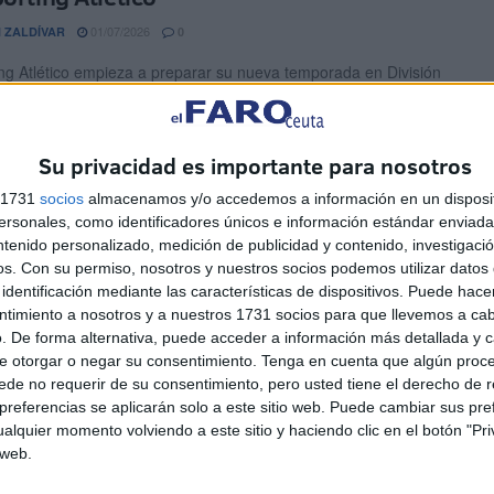
01/07/2026
 ZALDÍVAR
0
ing Atlético empieza a preparar su nueva temporada en División
 Juvenil. El representante de Ceuta empieza a ...
n Mohamed seguirá otra temporada más
Su privacidad es importante para nosotros
Sporting Atlético
s 1731
socios
almacenamos y/o accedemos a información en un disposit
sonales, como identificadores únicos e información estándar enviada 
27/06/2026
 ZALDÍVAR
0
ntenido personalizado, medición de publicidad y contenido, investigaci
ing Atlético empieza a preparar su nueva temporada en División
os.
Con su permiso, nosotros y nuestros socios podemos utilizar datos 
 Juvenil. El representante de Ceuta empieza a ...
identificación mediante las características de dispositivos. Puede hacer
ntimiento a nosotros y a nuestros 1731 socios para que llevemos a ca
. De forma alternativa, puede acceder a información más detallada y 
 Caudevilla: "Hay potencial, y vamos a
e otorgar o negar su consentimiento.
Tenga en cuenta que algún proc
 el máximo provecho"
de no requerir de su consentimiento, pero usted tiene el derecho de r
referencias se aplicarán solo a este sitio web. Puede cambiar sus pref
25/06/2026
 ZALDÍVAR
0
alquier momento volviendo a este sitio y haciendo clic en el botón "Pri
 web.
ing Atlético B ha dado un paso importante en su preparación de
a próxima temporada 2026-27 en ...