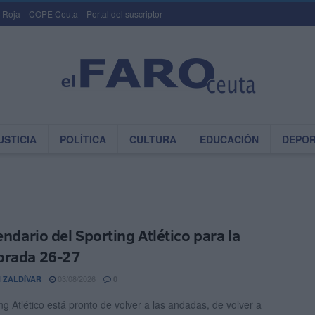
 Roja
COPE Ceuta
Portal del suscriptor
USTICIA
POLÍTICA
CULTURA
EDUCACIÓN
DEPO
endario del Sporting Atlético para la
orada 26-27
03/08/2026
 ZALDÍVAR
0
ng Atlético está pronto de volver a las andadas, de volver a