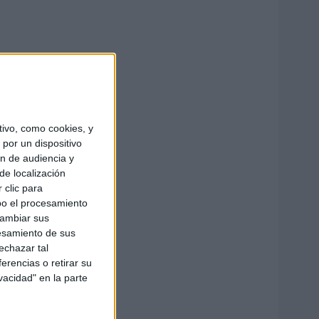
ivo, como cookies, y
por un dispositivo
ón de audiencia y
de localización
 clic para
bo el procesamiento
cambiar sus
esamiento de sus
echazar tal
erencias o retirar su
vacidad" en la parte