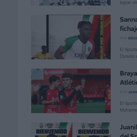
lograr o
Sanna
fichaj
POR
BRO
El Sporti
División 
Braya
Atléti
POR
JUAN
El Sporti
Mohamed 
Juani
del S