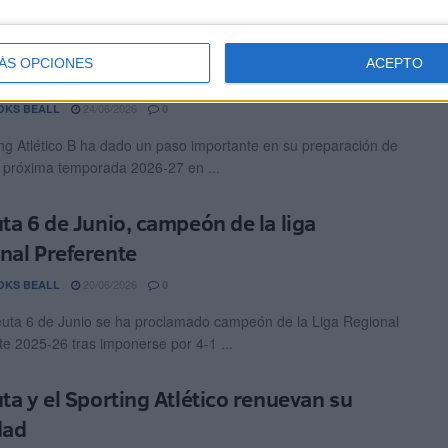
 Caudevilla asume el reto del Sporting
ÁS OPCIONES
ACEPTO
co B
24/06/2026
OKS BEALL
0
ing Atlético B ha dado un paso importante en su preparación de
a próxima temporada 2026-27 en ...
uta 6 de Junio, campeón de la liga
nal Preferente
20/06/2026
OKS BEALL
0
uta 6 de Junio se ha proclamado campeón de la Liga Regional
te 2025-26 tras imponerse por 4-1 ...
uta y el Sporting Atlético renuevan su
idad