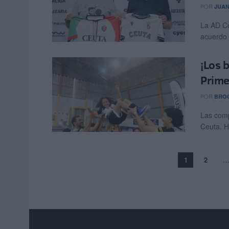
POR
JUAN
La AD Ce
acuerdo d
¡Los 
Prime
POR
BRO
Las comp
Ceuta. H
1
2