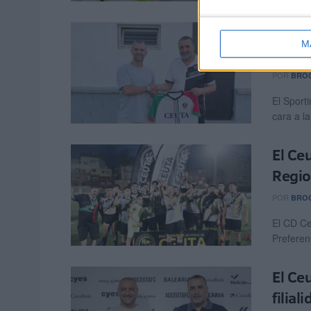
Ramón
M
Atléti
POR
BRO
El Sport
cara a l
El Ce
Regio
POR
BRO
El CD Ce
Preferen
El Ce
filial