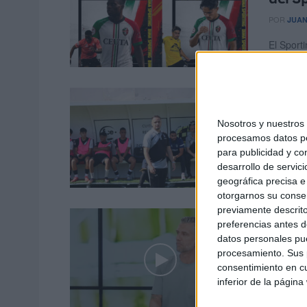
POR
JUAN
El Sport
de Honor
Yassi
en el 
Nosotros y nuestro
procesamos datos per
POR
JUAN
para publicidad y co
El Sport
desarrollo de servici
de Honor
geográfica precisa e 
otorgarnos su conse
previamente descrito
Ramón
preferencias antes d
sacar
datos personales pue
procesamiento. Sus p
POR
JUAN
consentimiento en cu
inferior de la página
El Sport
cara a l