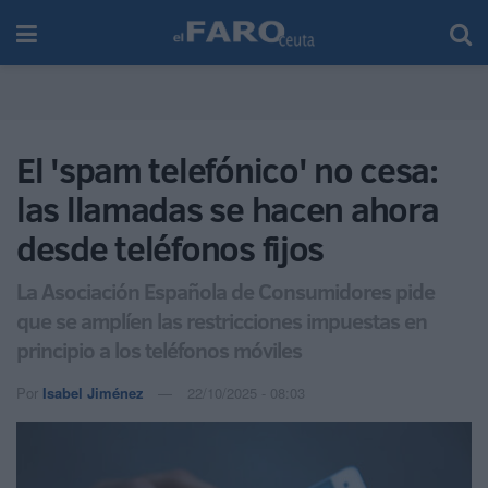
El 'spam telefónico' no cesa:
las llamadas se hacen ahora
desde teléfonos fijos
La Asociación Española de Consumidores pide
que se amplíen las restricciones impuestas en
principio a los teléfonos móviles
Por
Isabel Jiménez
22/10/2025 - 08:03