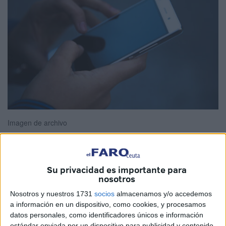
Imagen de archivo
Su privacidad es importante para
Tras una encuesta realizada por la Asociación Española
nosotros
de Consumidores (
Asescon
), se ha determinado el
99%
Nosotros y nuestros 1731
socios
almacenamos y/o accedemos
de los consumidores sigue recibiendo las molestas
a información en un dispositivo, como cookies, y procesamos
llamadas comerciales
conocidas también como
datos personales, como identificadores únicos e información
'
llamadas spam’ o
'spam telefónico'
, una situación que
estándar enviada por un dispositivo para publicidad y contenido