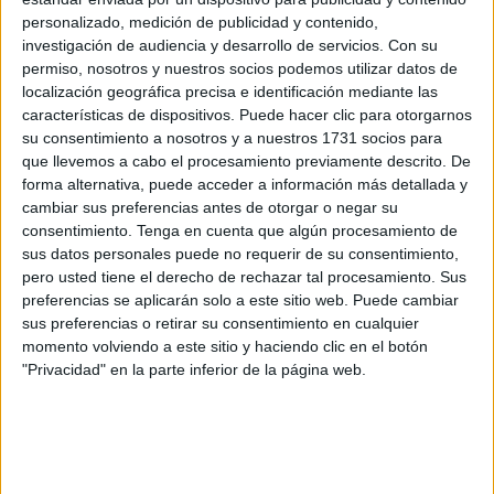
también afecta a los vecinos de
Ceuta
.
personalizado, medición de publicidad y contenido,
investigación de audiencia y desarrollo de servicios.
Con su
Al respecto,
Asecon
recuerda que desde el pasado
7 de
permiso, nosotros y nuestros socios podemos utilizar datos de
localización geográfica precisa e identificación mediante las
junio
, “una Orden del Ministerio para la Transformación
características de dispositivos. Puede hacer clic para otorgarnos
Digital obligaba a las compañías telefónicas a
bloquear
su consentimiento a nosotros y a nuestros 1731 socios para
las llamadas comerciales
realizadas desde líneas
que llevemos a cabo el procesamiento previamente descrito. De
móviles, una cuestión que ha sido salvada por las
forma alternativa, puede acceder a información más detallada y
cambiar sus preferencias antes de otorgar o negar su
empresas que se dedican a esta molesta actividad
consentimiento.
Tenga en cuenta que algún procesamiento de
con
llamadas desde teléfonos fijos”
.
sus datos personales puede no requerir de su consentimiento,
pero usted tiene el derecho de rechazar tal procesamiento. Sus
Encuesta a 3.000 personas
preferencias se aplicarán solo a este sitio web. Puede cambiar
sus preferencias o retirar su consentimiento en cualquier
momento volviendo a este sitio y haciendo clic en el botón
Ateniendo a esa situación, la
Asociación Española de
"Privacidad" en la parte inferior de la página web.
Consumidores
decidió realizar una encuesta a
3.000
consumidores
“en la que los datos son claros”.
El estudio arrojó que “el
99% de los encuestados
nos ha
indicado que recibe
llamadas comerciales desde