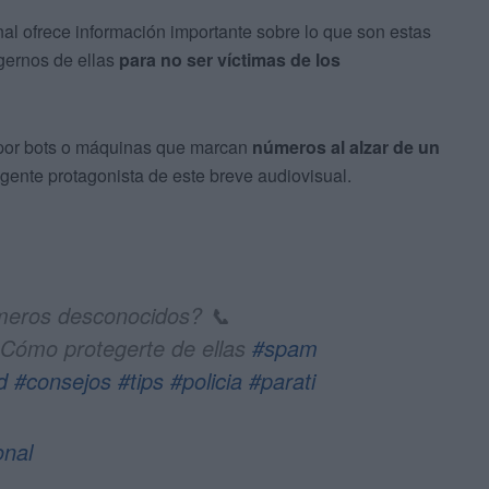
nal ofrece información importante sobre lo que son estas
gernos de ellas
para no ser víctimas de los
 por bots o máquinas que marcan
números al alzar de un
a agente protagonista de este breve audiovisual.
meros desconocidos? 📞
Cómo protegerte de ellas
#spam
d
#consejos
#tips
#policia
#parati
onal