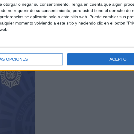
e otorgar o negar su consentimiento.
Tenga en cuenta que algún proc
de no requerir de su consentimiento, pero usted tiene el derecho de r
referencias se aplicarán solo a este sitio web. Puede cambiar sus pref
alquier momento volviendo a este sitio y haciendo clic en el botón "Pri
al en estos casos es la siguiente: “
nunca respondas
 web.
tu voz y utilizar esta grabación para autorizar un
ÁS OPCIONES
ACEPTO