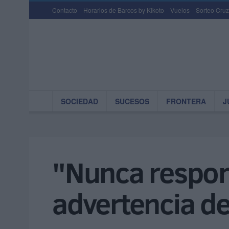
Contacto
Horarios de Barcos by Kikoto
Vuelos
Sorteo Cruz
SOCIEDAD
SUCESOS
FRONTERA
J
"Nunca respond
advertencia de