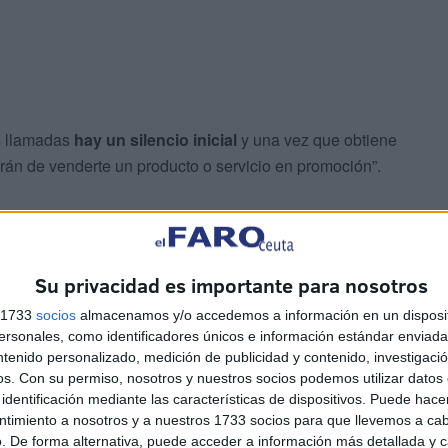
s llamadas
hay un silencio inicial
y una vez que obtiene
rán de venderte un producto o servicio en promoción”.
do por la Policía “se trata de
una forma moderna se
Su privacidad es importante para nosotros
que esos números se encuentran disponibles, para
s 1733
socios
almacenamos y/o accedemos a información en un disposit
o llamadas más efectivas donde se realizará el spam como
sonales, como identificadores únicos e información estándar enviada 
ntenido personalizado, medición de publicidad y contenido, investigaci
os.
Con su permiso, nosotros y nuestros socios podemos utilizar datos 
identificación mediante las características de dispositivos. Puede hacer
ntimiento a nosotros y a nuestros 1733 socios para que llevemos a ca
. De forma alternativa, puede acceder a información más detallada y 