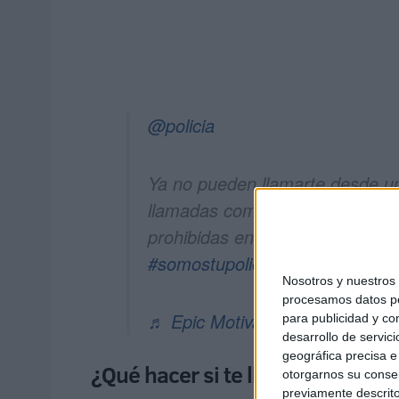
@policia
Ya no pueden llamarte desde un
llamadas comerciales desde nú
prohibidas en España 🇪🇸
#pol
#somostupolicía
#spam
Nosotros y nuestro
procesamos datos per
♬ Epic Motivation - Kidmada
para publicidad y co
desarrollo de servici
geográfica precisa e 
¿Qué hacer si te llaman desde u
otorgarnos su conse
previamente descrito