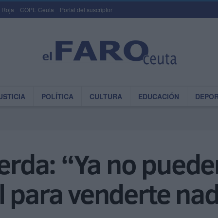
 Roja
COPE Ceuta
Portal del suscriptor
USTICIA
POLÍTICA
CULTURA
EDUCACIÓN
DEPO
uerda: “Ya no puede
l para venderte na