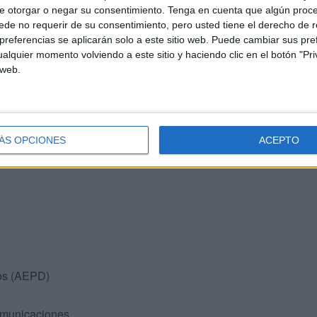
e otorgar o negar su consentimiento.
Tenga en cuenta que algún proc
e móviles,
estás ante una posible infracción
. En ese
de no requerir de su consentimiento, pero usted tiene el derecho de r
referencias se aplicarán solo a este sitio web. Puede cambiar sus pref
alquier momento volviendo a este sitio y haciendo clic en el botón "Pri
 web.
a
ÁS OPCIONES
ACEPTO
tos (AEPD)
comunicaciones