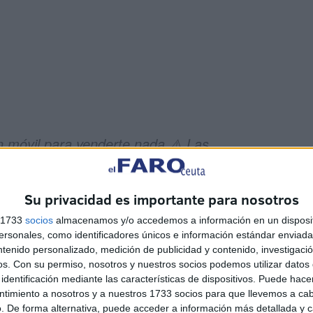
 móvil para venderte nada ⚠️ Las
meros móviles ya están
icianacional
#estafas
#llamadas
Su privacidad es importante para nosotros
s 1733
socios
almacenamos y/o accedemos a información en un disposit
sonales, como identificadores únicos e información estándar enviada 
ntenido personalizado, medición de publicidad y contenido, investigaci
os.
Con su permiso, nosotros y nuestros socios podemos utilizar datos 
identificación mediante las características de dispositivos. Puede hacer
n móvil?
ntimiento a nosotros y a nuestros 1733 socios para que llevemos a ca
. De forma alternativa, puede acceder a información más detallada y 