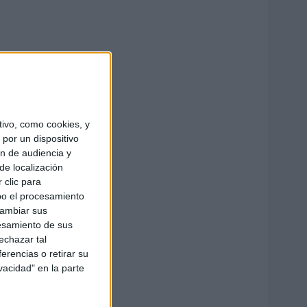
ivo, como cookies, y
por un dispositivo
ón de audiencia y
de localización
 clic para
bo el procesamiento
cambiar sus
esamiento de sus
echazar tal
erencias o retirar su
vacidad" en la parte