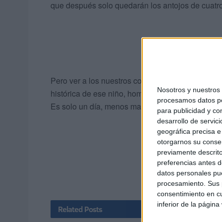
que después solo quedarán los antojos de cuatro 
Pero ver a los nuestros contentos, no tiene pre
Nosotros y nuestro
histórica de ese niño, hombre o anciano, que des
procesamos datos per
Es solo un día, menos mal, pero hay que enrollar
para publicidad y co
desarrollo de servici
geográfica precisa e 
otorgarnos su conse
previamente descrito
preferencias antes d
datos personales pue
procesamiento. Sus p
consentimiento en cu
inferior de la página
Related
Posts