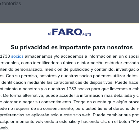
tonterías.
Su privacidad es importante para nosotros
cio y nuestro día debe de quedar marcado para la memoria
s 1733
socios
almacenamos y/o accedemos a información en un disposit
ea, y puede alcanzar ese grado de alegría y satisfacción.
sonales, como identificadores únicos e información estándar enviada 
se.
ntenido personalizado, medición de publicidad y contenido, investigaci
os.
Con su permiso, nosotros y nuestros socios podemos utilizar datos 
identificación mediante las características de dispositivos. Puede hacer
ntimiento a nosotros y a nuestros 1733 socios para que llevemos a ca
. De forma alternativa, puede acceder a información más detallada y 
e otorgar o negar su consentimiento.
Tenga en cuenta que algún proc
de no requerir de su consentimiento, pero usted tiene el derecho de r
referencias se aplicarán solo a este sitio web. Puede cambiar sus pref
alquier momento volviendo a este sitio y haciendo clic en el botón "Pri
 web.