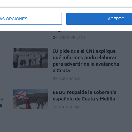
Vox apoya "toda
movilización ciudadana" en
ÁS OPCIONES
ACEPTO
defensa de la españolidad y
seguridad de Ceuta
HACE 55 MINUTOS
a
IU pide que el CNI explique
qué informes pudo elaborar
para advertir de la avalancha
a Ceuta
HACE 2 HORAS
EEUU respalda la soberanía
es
española de Ceuta y Melilla
e
HACE 3 HORAS