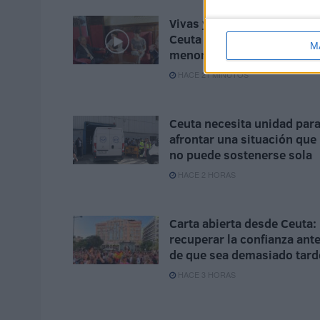
Vivas y Rego analizan en
Ceuta la situación de los
M
menores
HACE 21 MINUTOS
Ceuta necesita unidad par
afrontar una situación que
no puede sostenerse sola
HACE 2 HORAS
Carta abierta desde Ceuta:
recuperar la confianza ant
de que sea demasiado tard
HACE 3 HORAS