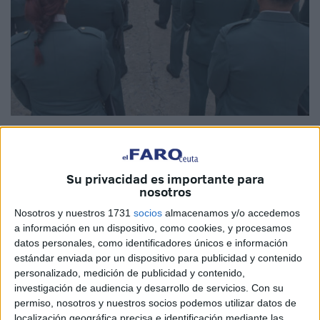
Imagen de archivo
Su privacidad es importante para
nosotros
En España, gobiernos vinculados al Partido Popular como
Nosotros y nuestros 1731
socios
almacenamos y/o accedemos
al Partido Socialista Obrero Español han estado
a información en un dispositivo, como cookies, y procesamos
relacionados con diversos escándalos de corrupción a lo
datos personales, como identificadores únicos e información
largo de las últimas décadas. Ningún partido ha sido
estándar enviada por un dispositivo para publicidad y contenido
personalizado, medición de publicidad y contenido,
capaz de condenar, despreciar y llamar por su nombre a
investigación de audiencia y desarrollo de servicios.
Con su
los ministros, cargos políticos o un presidente, como
permiso, nosotros y nuestros socios podemos utilizar datos de
mínimo, incompetente, que no se enteraba de nada.
localización geográfica precisa e identificación mediante las