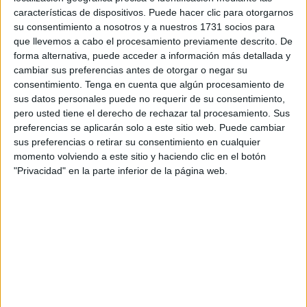
características de dispositivos. Puede hacer clic para otorgarnos
Durante distintos periodos de gobierno del Partido Popular
su consentimiento a nosotros y a nuestros 1731 socios para
surgieron casos ampliamente conocidos como el Caso
que llevemos a cabo el procesamiento previamente descrito. De
forma alternativa, puede acceder a información más detallada y
Gürtel, la Operación Púnica o el llamado caso de la caja B
cambiar sus preferencias antes de otorgar o negar su
del partido. Recientemente hemos conocido las presuntas
consentimiento.
Tenga en cuenta que algún procesamiento de
corruptelas de todo un ministro de hacienda que
sus datos personales puede no requerir de su consentimiento,
presuntamente hacía normas a la carta para beneficio de
pero usted tiene el derecho de rechazar tal procesamiento. Sus
preferencias se aplicarán solo a este sitio web. Puede cambiar
empresas amigas. Todo eso pasa, mientras son incapaces
sus preferencias o retirar su consentimiento en cualquier
de señalar y condenar a los presuntos sinvergüenzas de
momento volviendo a este sitio y haciendo clic en el botón
su partido.
"Privacidad" en la parte inferior de la página web.
Esto sucedía con un silencio sospechoso de cargos del
Partido Popular. No se enteraban de nada de lo que
ocurría en su casa, pero ahora, nos desayunamos al
portavoz del Partido Popular, Miguel Tellado, lanzando
reproches y llamando corrupto y todo tipo de improperios a
los responsables del Partido Socialista Obrero Español
por los presuntos y continuos casos de corrupción del