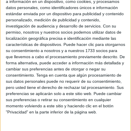
a información en un dispositivo, como cookies, y procesamos
millones de euros de la reforma se pagaron con fondos
datos personales, como identificadores únicos e información
opacos; y la sentencia de la pieza “Reforma de la sede del
estándar enviada por un dispositivo para publicidad y contenido
PP” (Audiencia Nacional, 2021), que condenó a los
personalizado, medición de publicidad y contenido,
investigación de audiencia y desarrollo de servicios.
Con su
responsables del estudio Unifica por delito fiscal y declaró
permiso, nosotros y nuestros socios podemos utilizar datos de
al PP responsable civil por beneficiarse de la financiación
localización geográfica precisa e identificación mediante las
irregular. Solo por estas razones, dejando aparte sus
características de dispositivos. Puede hacer clic para otorgarnos
amistades “peligrosas” de juventud, debería emplear con
su consentimiento a nosotros y a nuestros 1733 socios para
que llevemos a cabo el procesamiento previamente descrito. De
cautela la palabra decencia.
forma alternativa, puede acceder a información más detallada y
cambiar sus preferencias antes de otorgar o negar su
Pero su viaje por tierras catalanas a mendigar una moción
consentimiento.
Tenga en cuenta que algún procesamiento de
de censura, lo hace justo en el día que se publicaban los
sus datos personales puede no requerir de su consentimiento,
éxitos notables de la economía española en materia de
pero usted tiene el derecho de rechazar tal procesamiento. Sus
empleo. La Seguridad Social había alcanzado 22,33
preferencias se aplicarán solo a este sitio web. Puede cambiar
millones de personas afiliadas, el nivel más alto registrado
sus preferencias o retirar su consentimiento en cualquier
momento volviendo a este sitio y haciendo clic en el botón
en España. Este incremento suponía 231.975 cotizantes
"Privacidad" en la parte inferior de la página web.
más en mayo, el segundo mejor dato de un mes de mayo
desde que existen registros.