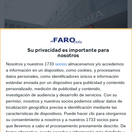
Su privacidad es importante para
nosotros
Nosotros y nuestros 1733
socios
almacenamos y/o accedemos
a información en un dispositivo, como cookies, y procesamos
datos personales, como identificadores únicos e información
Imagen de archivo
estándar enviada por un dispositivo para publicidad y contenido
personalizado, medición de publicidad y contenido,
investigación de audiencia y desarrollo de servicios.
Con su
permiso, nosotros y nuestros socios podemos utilizar datos de
localización geográfica precisa e identificación mediante las
El
Sindicato Médico de Ceuta (SMC)
ha rechazado el
características de dispositivos. Puede hacer clic para otorgarnos
comunicado emitido por el Instituto Nacional de Gestión
su consentimiento a nosotros y a nuestros 1733 socios para
Sanitaria (Ingesa) sobre la huelga nacional convocada por
que llevemos a cabo el procesamiento previamente descrito. De
la Confederación Estatal de Sindicatos Médicos (CESM)