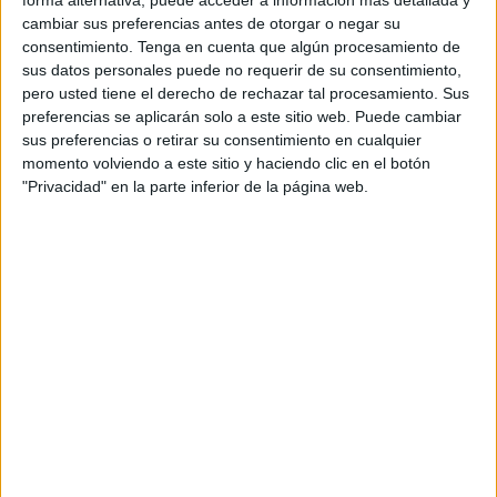
forma alternativa, puede acceder a información más detallada y
cambiar sus preferencias antes de otorgar o negar su
este viernes 13 de junio.
consentimiento.
Tenga en cuenta que algún procesamiento de
sus datos personales puede no requerir de su consentimiento,
Según aclara el SMC, el comunicado oficial del Ingesa
pero usted tiene el derecho de rechazar tal procesamiento. Sus
incurre en una
“clara manipulación de los datos”
, al
preferencias se aplicarán solo a este sitio web. Puede cambiar
afirmar que el seguimiento de
la huelga en Ceuta fue del
sus preferencias o retirar su consentimiento en cualquier
0%
.
momento volviendo a este sitio y haciendo clic en el botón
"Privacidad" en la parte inferior de la página web.
El sindicato destaca que
ese día era festivo en la ciudad
,
por lo que el personal sanitario estaba cubriendo servicios
mínimos. Esto, según el SMC,
imposibilitaba la
participación efectiva
en la protesta, y por tanto, el dato
ofrecido por el Ingesa
“no puede interpretarse como
falta de apoyo entre los facultativos ceutíes”
.
“Desconexión total con la realidad
sanitaria de Ceuta”