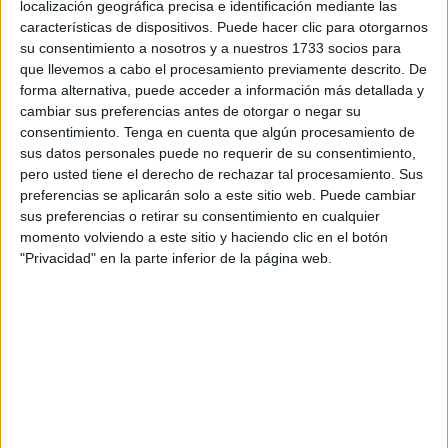
localización geográfica precisa e identificación mediante las
pulmón
.
características de dispositivos. Puede hacer clic para otorgarnos
su consentimiento a nosotros y a nuestros 1733 socios para
De acuerdo con la información trasladada a través de un
que llevemos a cabo el procesamiento previamente descrito. De
comunicado de prensa, esta adquisición consiste en un
forma alternativa, puede acceder a información más detallada y
cambiar sus preferencias antes de otorgar o negar su
ecobroncoscopio con EBUS radial
y un avanzado
consentimiento.
Tenga en cuenta que algún procesamiento de
sistema de navegación endobronquial
, herramientas
sus datos personales puede no requerir de su consentimiento,
que permitirán tratar
patologías pulmonares complejas
pero usted tiene el derecho de rechazar tal procesamiento. Sus
con una precisión sin precedentes.
preferencias se aplicarán solo a este sitio web. Puede cambiar
sus preferencias o retirar su consentimiento en cualquier
momento volviendo a este sitio y haciendo clic en el botón
Tecnología de última generación
"Privacidad" en la parte inferior de la página web.
para la detección precoz del cáncer
La licitación de este equipamiento, publicada
recientemente en el Boletín Oficial del Estado (BOE),
cuenta con un presupuesto de
388.059,70 euros
. Este
monto cubre tanto el equipo principal como el material
necesario para su funcionamiento durante los primeros