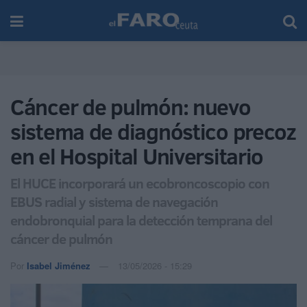
Cáncer de pulmón: nuevo
sistema de diagnóstico precoz
en el Hospital Universitario
El HUCE incorporará un ecobroncoscopio con
EBUS radial y sistema de navegación
endobronquial para la detección temprana del
cáncer de pulmón
Por
Isabel Jiménez
13/05/2026 - 15:29