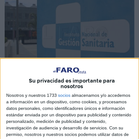
Su privacidad es importante para
Imagen de archivo
nosotros
Nosotros y nuestros 1733
socios
almacenamos y/o accedemos
a información en un dispositivo, como cookies, y procesamos
datos personales, como identificadores únicos e información
El
Instituto Nacional de Gestión Sanitaria (Ingesa)
ha
estándar enviada por un dispositivo para publicidad y contenido
anunciado este miércoles la incorporación de tecnología
personalizado, medición de publicidad y contenido,
investigación de audiencia y desarrollo de servicios.
Con su
de vanguardia en el
Hospital Universitario de Ceuta
permiso, nosotros y nuestros socios podemos utilizar datos de
(HUCE)
para el
diagnóstico precoz del
cáncer de