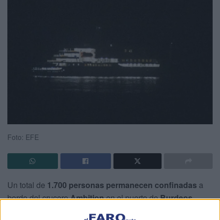
Foto: EFE
Un total de
1.700 personas permanecen confinadas
a
bordo del crucero
Ambition
en el puerto de
Burdeos
,
Francia, tras detectarse un brote de gastroenteritis "aguda"