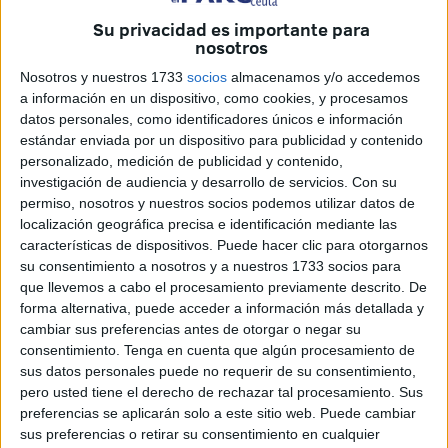
que ha provocado el fallecimiento de un pasajero.
Su privacidad es importante para
Información que ha despertado interés en Ceuta.
nosotros
El buque, que realizaba una ruta desde las Islas Shetland
Nosotros y nuestros 1733
socios
almacenamos y/o accedemos
con escalas en Belfast, Liverpool y Brest, activó los
a información en un dispositivo, como cookies, y procesamos
datos personales, como identificadores únicos e información
protocolos de emergencia al informar a las autoridades
estándar enviada por un dispositivo para publicidad y contenido
portuarias francesas sobre la crítica situación sanitaria.
personalizado, medición de publicidad y contenido,
investigación de audiencia y desarrollo de servicios.
Con su
Un fallecimiento y decenas de casos
permiso, nosotros y nuestros socios podemos utilizar datos de
localización geográfica precisa e identificación mediante las
detectados
características de dispositivos. Puede hacer clic para otorgarnos
su consentimiento a nosotros y a nuestros 1733 socios para
La víctima es un ciudadano
británico de más de 90 años
que llevemos a cabo el procesamiento previamente descrito. De
forma alternativa, puede acceder a información más detallada y
cuya muerte ha sido vinculada a este cuadro severo de
cambiar sus preferencias antes de otorgar o negar su
gastroenteritis
consentimiento.
Tenga en cuenta que algún procesamiento de
sus datos personales puede no requerir de su consentimiento,
. Además del fallecido, las autoridades sanitarias de la
pero usted tiene el derecho de rechazar tal procesamiento. Sus
Agencia Regional de Salud de Nueva Aquitania
han
preferencias se aplicarán solo a este sitio web. Puede cambiar
confirmado que al menos
cincuenta personas presentan
sus preferencias o retirar su consentimiento en cualquier