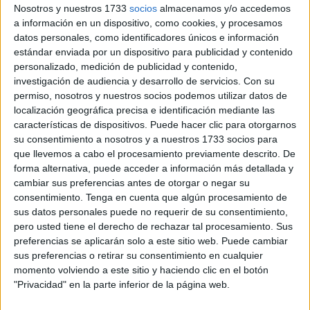
La herramienta a actualizar permitirá un acceso en tiempo
Nosotros y nuestros 1733
socios
almacenamos y/o accedemos
a información en un dispositivo, como cookies, y procesamos
real a los datos de las
historias clínicas
y
facilitará la
datos personales, como identificadores únicos e información
automatización de labores
que hasta ahora le
estándar enviada por un dispositivo para publicidad y contenido
correspondían al personal de administración.
personalizado, medición de publicidad y contenido,
investigación de audiencia y desarrollo de servicios.
Con su
El contrato de licitación asciende a los 43.991,24 euros en
permiso, nosotros y nuestros socios podemos utilizar datos de
total y debe ser ejecutado en un periodo de dos meses.
localización geográfica precisa e identificación mediante las
características de dispositivos. Puede hacer clic para otorgarnos
Actualmente, los hospitales de Ceuta y Melilla disponen
su consentimiento a nosotros y a nuestros 1733 socios para
del sistema de información clínica electrónica
Metavisión
que llevemos a cabo el procesamiento previamente descrito. De
5
, implantado en 2010 y especializado en entornos
forma alternativa, puede acceder a información más detallada y
críticos.
cambiar sus preferencias antes de otorgar o negar su
consentimiento.
Tenga en cuenta que algún procesamiento de
sus datos personales puede no requerir de su consentimiento,
Más de una década
pero usted tiene el derecho de rechazar tal procesamiento. Sus
preferencias se aplicarán solo a este sitio web. Puede cambiar
Este software, que ya supuso en su momento un
sus preferencias o retirar su consentimiento en cualquier
importante salto cualitativo, ha estado en funcionamiento
momento volviendo a este sitio y haciendo clic en el botón
"Privacidad" en la parte inferior de la página web.
durante
más de una década
con un servicio de
mantenimiento renovado en 2021.