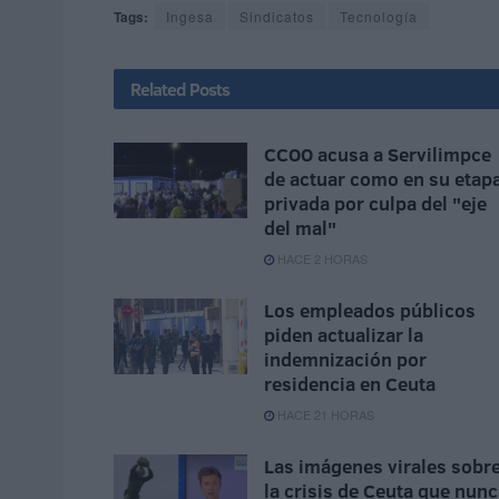
Tags:
Ingesa
Sindicatos
Tecnología
Related
Posts
CCOO acusa a Servilimpce
de actuar como en su etap
privada por culpa del "eje
del mal"
HACE 2 HORAS
Los empleados públicos
piden actualizar la
indemnización por
residencia en Ceuta
HACE 21 HORAS
Las imágenes virales sobr
la crisis de Ceuta que nun