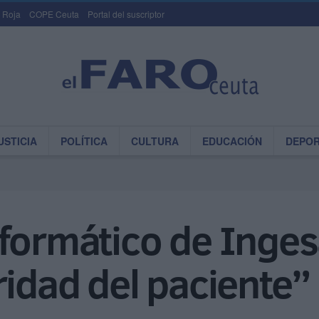
 Roja
COPE Ceuta
Portal del suscriptor
USTICIA
POLÍTICA
CULTURA
EDUCACIÓN
DEPO
formático de Inges
ridad del paciente”