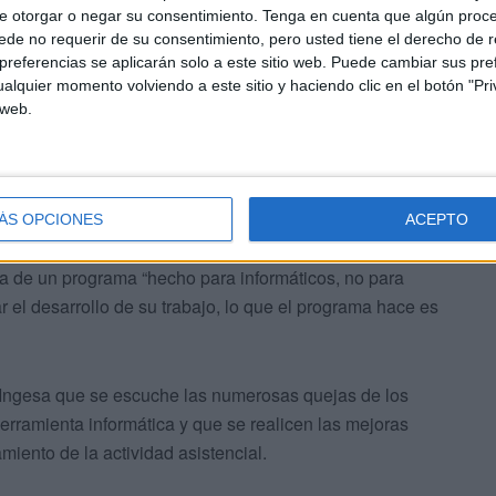
e otorgar o negar su consentimiento.
Tenga en cuenta que algún proc
MC, que afean que Ingesa haya hecho
un desembolso
de no requerir de su consentimiento, pero usted tiene el derecho de r
 sin que hubiera ninguna demanda para mejorar la
referencias se aplicarán solo a este sitio web. Puede cambiar sus pref
alquier momento volviendo a este sitio y haciendo clic en el botón "Pri
 web.
ÁS OPCIONES
ACEPTO
ta de un programa “hecho para informáticos, no para
r el desarrollo de su trabajo, lo que el programa hace es
Ingesa que se escuche las numerosas quejas de los
erramienta informática y que se realicen las mejoras
iento de la actividad asistencial.