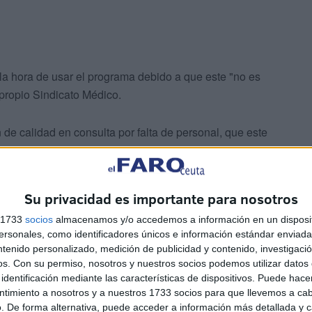
la hora de usar el programa debido a que este "no es
l propio Sindicato Médico.
 de calidad en consulta por falta de personal, que este
el nuevo sistema informático, atenta contra la seguridad
Su privacidad es importante para nosotros
s 1733
socios
almacenamos y/o accedemos a información en un disposit
sonales, como identificadores únicos e información estándar enviada 
ntenido personalizado, medición de publicidad y contenido, investigaci
os.
Con su permiso, nosotros y nuestros socios podemos utilizar datos 
identificación mediante las características de dispositivos. Puede hacer
ntimiento a nosotros y a nuestros 1733 socios para que llevemos a ca
. De forma alternativa, puede acceder a información más detallada y 