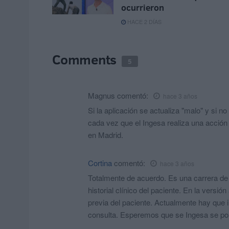
ocurrieron
HACE 2 DÍAS
Comments
5
Magnus
comentó:
hace 3 años
Si la aplicación se actualiza "malo" y si n
cada vez que el Ingesa realiza una acció
en Madrid.
Cortina
comentó:
hace 3 años
Totalmente de acuerdo. Es una carrera de o
historial clínico del paciente. En la versió
previa del paciente. Actualmente hay que i
consulta. Esperemos que se Ingesa se pong