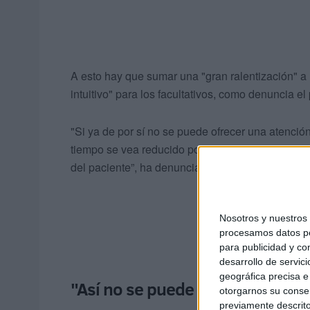
A esto hay que sumar una "gran ralentización" a 
intuitivo" para los facultativos, como denuncia e
"Si ya de por sí no se puede ofrecer una atención
tiempo se vea reducido por la disfuncionalidad d
del paciente”, ha denunciado públicamente.
Nosotros y nuestro
procesamos datos per
para publicidad y co
desarrollo de servici
geográfica precisa e 
"Así no se puede trabajar"
otorgarnos su conse
previamente descrito