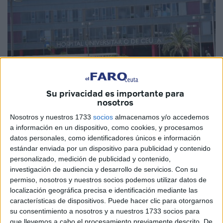
Su privacidad es importante para
nosotros
Nosotros y nuestros 1733
socios
almacenamos y/o accedemos
Imagen de archivo
a información en un dispositivo, como cookies, y procesamos
datos personales, como identificadores únicos e información
estándar enviada por un dispositivo para publicidad y contenido
personalizado, medición de publicidad y contenido,
El Instituto de Gestión Sanitaria (
Ingesa
) en Ceuta ha
investigación de audiencia y desarrollo de servicios.
Con su
permiso, nosotros y nuestros socios podemos utilizar datos de
publicado la licitación para la adquisición de equipos
localización geográfica precisa e identificación mediante las
médicos para
ginecología y obstetricia
del
Hospital
características de dispositivos. Puede hacer clic para otorgarnos
Universitario
de Ceuta (HUCE) por un importe superior a
su consentimiento a nosotros y a nuestros 1733 socios para
los 74.000 euros.
que llevemos a cabo el procesamiento previamente descrito. De