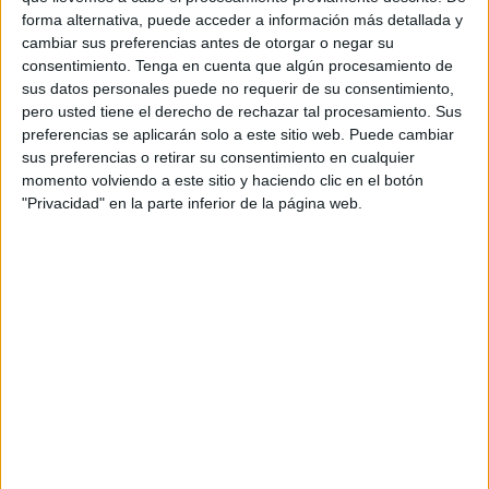
forma alternativa, puede acceder a información más detallada y
En concreto, refleja la licitación, se trata de una torre de
cambiar sus preferencias antes de otorgar o negar su
consentimiento.
Tenga en cuenta que algún procesamiento de
cirugía para histeroscopia, siendo necesario para el
sus datos personales puede no requerir de su consentimiento,
desarrollo de la actividad asistencial del HUCE contar con
pero usted tiene el derecho de rechazar tal procesamiento. Sus
este equipamiento esencial a fin de prevenir, diagnosticar,
preferencias se aplicarán solo a este sitio web. Puede cambiar
tratar y rehabilitar enfermedades.
sus preferencias o retirar su consentimiento en cualquier
momento volviendo a este sitio y haciendo clic en el botón
El plazo para optar a este contrato finaliza el 10 de
"Privacidad" en la parte inferior de la página web.
septiembre, siendo su plazo de ejecución de dos meses y
su procedimiento abierto simplificado de carácter ordinario.
En las prescripciones, se exige que el equipo ofertado,
entre otras condiciones, se suministre con todos los
dispositivos de interconexión, accesorios de anclaje para
el total y correcto funcionamiento del mismo. También
debe tener la última tecnología disponible en el mercado.
Torre de cirugía histeroscopia