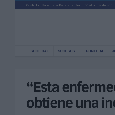
Contacto
Horarios de Barcos by Kikoto
Vuelos
Sorteo Cruz
SOCIEDAD
SUCESOS
FRONTERA
J
“Esta enfermed
obtiene una in