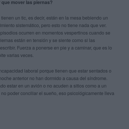
r que mover las piernas?
tienen un tic, es decir, están en la mesa bebiendo un
iento sistemático, pero esto no tiene nada que ver.
s episodios ocurren en momentos vespertinos cuando se
iernas están en tensión y se siente como si las
describir. Fuerza a ponerse en pie y a caminar, que es lo
ite varias veces.
ncapacidad laboral porque tienen que estar sentados o
noche anterior no han dormido a causa del síndrome.
do estar en un avión o no acuden a sitios como a un
al no poder conciliar el sueño, eso psicológicamente lleva