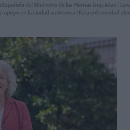
ón Española del Síndrome de las Piernas Inquietas | La
de apoyo en la ciudad autónoma l Esta enfermedad afe