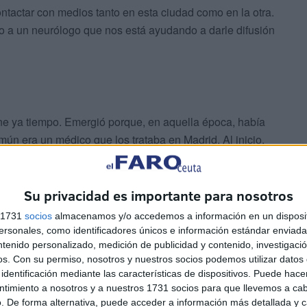
tactar con medios tanto en esta ciudad como en la otra.
o a un neurólogo que nos está ayudando a darle difusión
e ya tiempo. Emergió porque, en aquella época, había
mún era un médico que los trataba en Madrid. Al inicio,
icos porque se suele tener la idea de que no existen más
os reunió y sugirió la creación de una entidad. Fue por la
 en aquel momento, no era tan conocida. Ahora tenemos
Su privacidad es importante para nosotros
án reflejados en este número porque no saben de ella. Por
s 1731
socios
almacenamos y/o accedemos a información en un disposit
 tienen atención.
sonales, como identificadores únicos e información estándar enviada 
ntenido personalizado, medición de publicidad y contenido, investigaci
os.
Con su permiso, nosotros y nuestros socios podemos utilizar datos 
as formas esta afección, pero no
identificación mediante las características de dispositivos. Puede hacer
ntimiento a nosotros y a nuestros 1731 socios para que llevemos a ca
cífico para ella"
. De forma alternativa, puede acceder a información más detallada y 