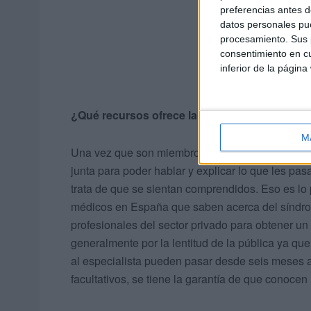
preferencias antes d
datos personales pue
procesamiento. Sus p
consentimiento en cu
inferior de la página
¿Qué recursos ofrece la asociación?
M
Una vez que son miembros tienen algunos benefic
junta para poder hablar y explicar lo que les p
trata de que se sientan comprendidos. Eso es l
médicos en España que saben acerca del síndro
profesionales del sector privado para obtener un
generalmente por la lentitud de la pública ya qu
al especialista pueden pasar desde seis meses a
facultativos, se tiene la garantía de que conocen