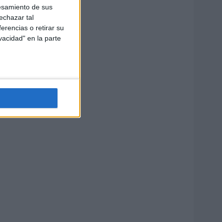
esamiento de sus
echazar tal
erencias o retirar su
vacidad" en la parte