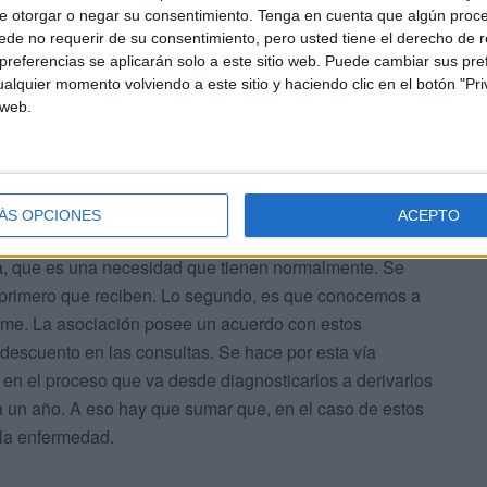
e otorgar o negar su consentimiento.
Tenga en cuenta que algún proc
de no requerir de su consentimiento, pero usted tiene el derecho de r
referencias se aplicarán solo a este sitio web. Puede cambiar sus pref
alquier momento volviendo a este sitio y haciendo clic en el botón "Pri
 web.
ÁS OPCIONES
ACEPTO
ios. Se les facilita el contacto con algún miembro de la
asa, que es una necesidad que tienen normalmente. Se
o primero que reciben. Lo segundo, es que conocemos a
me. La asociación posee un acuerdo con estos
 descuento en las consultas. Se hace por esta vía
e en el proceso que va desde diagnosticarlos a derivarlos
 un año. A eso hay que sumar que, en el caso de estos
 la enfermedad.