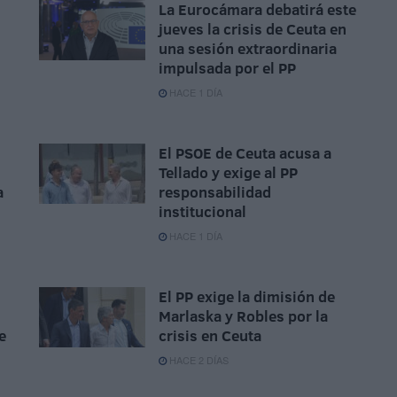
La Eurocámara debatirá este
jueves la crisis de Ceuta en
una sesión extraordinaria
impulsada por el PP
HACE 1 DÍA
El PSOE de Ceuta acusa a
Tellado y exige al PP
a
responsabilidad
institucional
HACE 1 DÍA
El PP exige la dimisión de
Marlaska y Robles por la
e
crisis en Ceuta
HACE 2 DÍAS