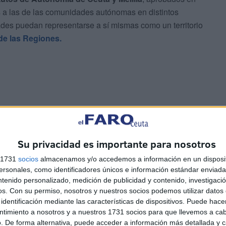
 a las de las comunidades autónomas en distintos
des puedan representarse a sí mismas como un territorio
de las Regiones.
e una nueva legislatura europea y a existir un
Gobierno de Pedro Sánchez sigue sin dar ningún paso
Su privacidad es importante para nosotros
de Ceuta y Melilla
en el Comité Europeo de las
s 1731
socios
almacenamos y/o accedemos a información en un disposit
sonales, como identificadores únicos e información estándar enviada 
ntenido personalizado, medición de publicidad y contenido, investigaci
Ejecutivo hable constantemente de
cohesión territorial y
os.
Con su permiso, nosotros y nuestros socios podemos utilizar datos 
identificación mediante las características de dispositivos. Puede hacer
a Ceuta y Melilla fuera de uno de los principales
ntimiento a nosotros y a nuestros 1731 socios para que llevemos a ca
 Europea, donde se debaten cuestiones que afectan
. De forma alternativa, puede acceder a información más detallada y 