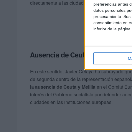
directamente a las ciudades autónomas.
preferencias antes d
datos personales pue
procesamiento. Sus p
consentimiento en cu
inferior de la página
Ausencia de Ceuta y Melilla
M
En este sentido, Javier Celaya ha subrayado que
de segunda dentro de la representación español
la
ausencia de Ceuta y Melilla
en el Comité Eur
interés del Gobierno socialista por defender ad
ciudades en las instituciones europeas.