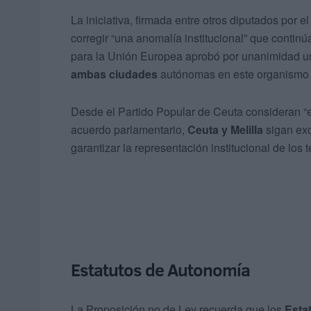
La iniciativa, firmada entre otros diputados por 
corregir “una anomalía institucional” que contin
para la Unión Europea aprobó por unanimidad una
ambas ciudades
autónomas en este organismo
Desde el Partido Popular de Ceuta consideran 
acuerdo parlamentario,
Ceuta y Melilla
sigan exc
garantizar la representación institucional de los 
Estatutos de Autonomía
La Proposición no de Ley recuerda que los
Esta