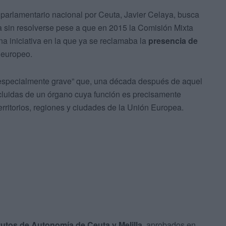
el parlamentario nacional por Ceuta, Javier Celaya, busca
úa sin resolverse pese a que en 2015 la Comisión Mixta
 iniciativa en la que ya se reclamaba la
presencia de
 europeo.
“especialmente grave” que, una década después de aquel
luidas de un órgano cuya función es precisamente
territorios, regiones y ciudades de la Unión Europea.
tutos de Autonomía de Ceuta y Melilla
, aprobados en