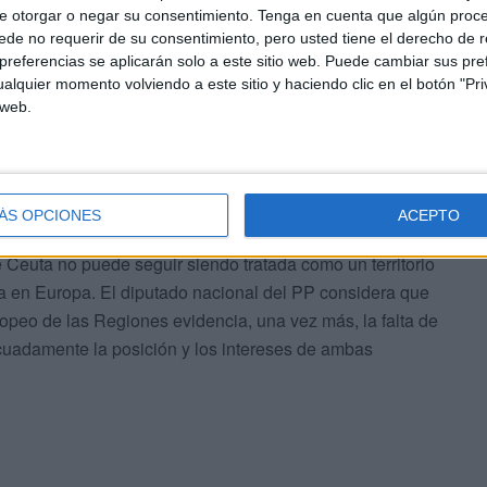
e otorgar o negar su consentimiento.
Tenga en cuenta que algún proc
de no requerir de su consentimiento, pero usted tiene el derecho de r
referencias se aplicarán solo a este sitio web. Puede cambiar sus pref
alquier momento volviendo a este sitio y haciendo clic en el botón "Pri
 web.
ÁS OPCIONES
ACEPTO
 Ceuta no puede seguir siendo tratada como un territorio
a en Europa. El diputado nacional del PP considera que
opeo de las Regiones evidencia, una vez más, la falta de
ecuadamente la posición y los intereses de ambas