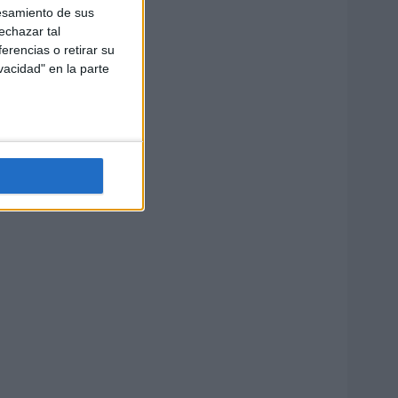
esamiento de sus
echazar tal
erencias o retirar su
vacidad" en la parte