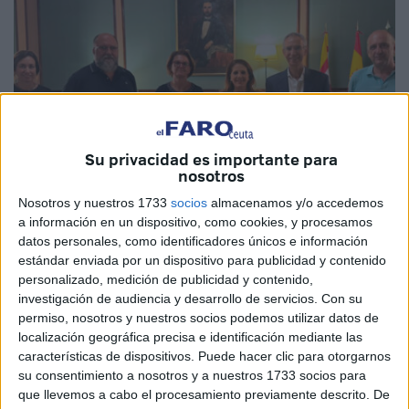
Su privacidad es importante para
nosotros
Nosotros y nuestros 1733
socios
almacenamos y/o accedemos
a información en un dispositivo, como cookies, y procesamos
datos personales, como identificadores únicos e información
Imagen: Ayuntamiento de Utrera
estándar enviada por un dispositivo para publicidad y contenido
personalizado, medición de publicidad y contenido,
investigación de audiencia y desarrollo de servicios.
Con su
permiso, nosotros y nuestros socios podemos utilizar datos de
La directora general de Patrimonio Cultural de Ceuta,
localización geográfica precisa e identificación mediante las
características de dispositivos. Puede hacer clic para otorgarnos
María Teresa Troya
, y al arqueólogo de la ciudad
su consentimiento a nosotros y a nuestros 1733 socios para
autónoma,
Fernando Villada
, han visitado la localidad
que llevemos a cabo el procesamiento previamente descrito. De
sevillana de Utrera con la intención de
conocer de