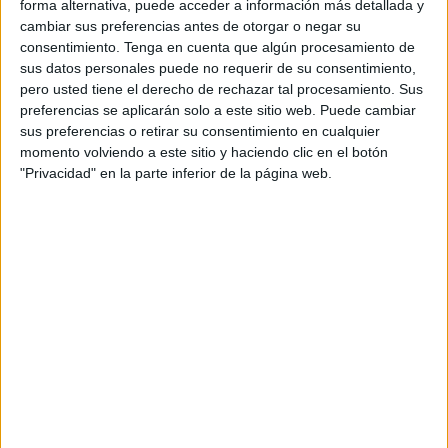
forma alternativa, puede acceder a información más detallada y
primera mano la historia y los avances en la
cambiar sus preferencias antes de otorgar o negar su
investigación de la
sinagoga
medieval descubierta en
consentimiento.
Tenga en cuenta que algún procesamiento de
sus datos personales puede no requerir de su consentimiento,
este pueblo hispalense.
pero usted tiene el derecho de rechazar tal procesamiento. Sus
preferencias se aplicarán solo a este sitio web. Puede cambiar
Según indica el Consistorio del municipio sevillano, la
sus preferencias o retirar su consentimiento en cualquier
delegación caballa ha sido recibida por la delegada de
momento volviendo a este sitio y haciendo clic en el botón
Cultura y Patrimonio Histórico, María José García, y han
"Privacidad" en la parte inferior de la página web.
estado acompañados por el arqueólogo municipal, Miguel
Ángel de Dios, y el historiador municipal, Javier Mena, que
han sido los encargados de
explicarles los últimos
hallazgos y el valor patrimonial del enclave
.
“Asombrados” por la singularidad
del edificio
Asimismo, detallan que los representantes ceutíes se
mostraron “especialmente asombrados” por la